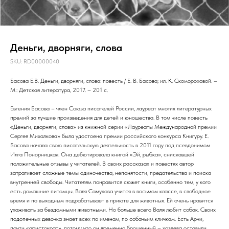
Деньги, дворняги, слова
SKU:
RD00000040
Басова Е.В. Деньги, дворняги, слова: повесть / Е. В. Басова; ил. К. Скомороховой. –
М.: Детская литература, 2017. – 201 с.
Евгения Басова – член Союза писателей России, лауреат многих литературных
премий за лучшие произведения для детей и юношества. В том числе повесть
«Деньги, дворняги, слова» из книжной серии «Лауреаты Международной премии
Сергея Михалкова» была удостоена премии российского конкурса Книгуру. Е.
Басова начала свою писательскую деятельность в 2011 году под псевдонимом
Илга Понорницкая. Она дебютировала книгой «Эй, рыбка», снискавшей
положительные отзывы у читателей. В своих рассказах и повестях автор
затрагивает сложные темы одиночества, непонятости, предательства и поиска
внутренней свободы. Читателям понравится сюжет книги, особенно тем, у кого
есть домашние питомцы. Валя Самукова учится в восьмом классе, в свободное
время и по выходным подрабатывает в приюте для животных. Ей очень нравится
ухаживать за бездомными животными. Но больше всего Валя любит собак. Своих
подопечных девочка знает всех по именам, по собачьим кличкам. Есть Арчи,
почти «аристократ», потому что он временно брошенный – хозяева оставили