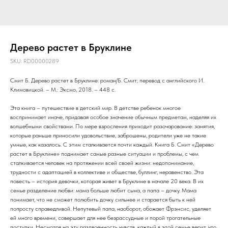
Дерево растет в Бруклине
SKU:
RD00000289
Смит Б. Дерево растет в Бруклине: роман/Б. Смит; перевод с английского И.
Климовицкой. – М.: Эксмо, 2018. – 448 с.
Эта книга – путешествие в детский мир. В детстве ребенок многое
воспринимает иначе, придавая особое значение обычным предметам, наделяя их
волшебными свойствами. По мере взросления приходит разочарование: занятия,
которые раньше приносили удовольствие, заброшены, родители уже не такие
умные, как казалось. С этим сталкивается почти каждый. Книга Б. Смит «Дерево
растет в Бруклине» поднимает самые разные ситуации и проблемы, с чем
сталкивается человек на протяжении всей своей жизни: недопонимание,
трудности с адаптацией в коллективе и обществе, буллинг, неравенство. Эта
повесть – история девочки, которая живет в Бруклине в начале 20 века. В их
семье разделение любви: мама больше любит сына, а папа – дочку. Мама
понимает, что не сможет полюбить дочку сильнее и старается быть к ней
попросту справедливой. Непутевый папа, наоборот, обожает Фрэнсис, уделяет
ей много времени, совершает для нее безрассудные и порой трогательные
поступки. Несмотря на эту раздвоенность чувств, каждый в этой семье верит, что