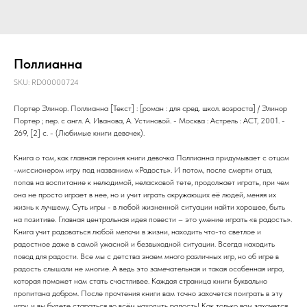
Поллианна
SKU:
RD00000724
Портер Элинор. Поллианна [Текст] : [роман : для сред. школ. возраста] / Элинор
Портер ; пер. с англ. А. Иванова, А. Устиновой. - Москва : Астрель : АСТ, 2001. -
269, [2] c. - (Любимые книги девочек).
Книга о том, как главная героиня книги девочка Поллианна придумывает с отцом
-миссионером игру под названием «Радость». И потом, после смерти отца,
попав на воспитание к нелюдимой, неласковой тете, продолжает играть, при чем
она не просто играет в нее, но и учит играть окружающих её людей, меняя их
жизнь к лучшему. Суть игры - в любой жизненной ситуации найти хорошее, быть
на позитиве. Главная центральная идея повести – это умение играть «в радость».
Книга учит радоваться любой мелочи в жизни, находить что-то светлое и
радостное даже в самой ужасной и безвыходной ситуации. Всегда находить
повод для радости. Все мы с детства знаем много различных игр, но об игре в
радость слышали не многие. А ведь это замечательная и такая особенная игра,
которая поможет нам стать счастливее. Каждая страница книги буквально
пропитана добром. После прочтения книги вам точно захочется поиграть в эту
игру, и вы будете стараться во всём находить радость! Как только вам захочется