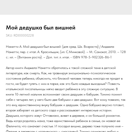
Мой дедушка был вишней
SKU:
RD00000228
Нанетти А. Мой дедушка был вишней: (для сред. Шк. Возраста) / Анджела
Нанетти; пер. с итал. А. Красильщик; (ил. С.Минковой). – М.: Самокат, 2010. – 128
с.: ил. – (Витамин роста). – Доп. тит. л. итал. - ISBN 978-5-902326-86-1
Автор книги Анджела Нанетти обратилась к такой сложной теме в детской
литературе, как смерть. Как, не травмируя эмоционально-психологическое
состояние ребенка, объяснить, что близкий человек теперь никогда не придет в
гости, не будет гулять с ним в парке, как это было каждые выходные? Повесть
итальянской писательницы мягко вводит ребёнка в эту сложную ситуацию. В
книге 10-летний мальчик вспоминает своих дедушек и бабушек. Тонино помнит
себя с четырех лет, у него было две бабушки и два дедушки. Вот кому повезло, так
это ему, единственному внуку бабушек и дедушек. Одна бабушка вкусно готовит,
вторая забирает из детского сада и рассказывает интересные истории.
Дедушка, которого зовут Оттавиано, живет в деревне, и он большой романтик.
Ведь когда родилась мама, тоже единственный ребенок в семье, он назвал ее
Феличита, что означает счастье. И посадил вишню, дерево тоже получило имя –
Феличе, в переводе с итальянского – счастливый. Тонино одинаково любит и