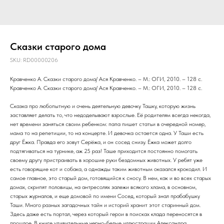
Сказки старого дома
SKU:
RD00000206
Кравченко А. Сказки старого дома/ Ася Кравченко. – М.: ОГИ, 2010. – 128 с.
Кравченко А. Сказки старого дома/ Ася Кравченко. – М.: ОГИ, 2010. – 128 с.
Сказка про любопытную и очень деятельную девочку Ташку, которую жизнь
заставляет делать то, что недоделывают взрослые. Её родителям всегда некогда,
нет времени заняться своим ребенком: папа пишет статьи в очередной номер,
мама то на репетиции, то на концерте. И девочка остается одна. У Таши есть
друг Ёжка. Правда его зовут Серёжа, и он сосед снизу. Ёжка может долго
подтягиваться на турнике, аж 25 раз! Таше приходится постоянно помогать
своему другу пристраивать в хорошие руки бездомных животных. У ребят уже
есть говорящие кот и собака, а однажды таким животным оказался крокодил. И
самое главное, это старый дом, готовящийся к сносу. В нем, как и во всех старых
домах, скрипят половицы, на антресолях залежи всякого хлама, в основном,
старых журналов, и еще домовой по имени Сосед, который знал прабабушку
Таши. Много разных загадочных тайн и историй хранит этот старинный дом.
Здесь даже есть портал, через который герои в поисках клада переносятся в
прошлое. В книге удивительные черно-белые иллюстрации Александра