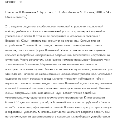
RD00000301
Николсон Я. Вселенная / Пер. с англ. В. Н. Михайлова. – М.: Росмэн, 2001. - 64 с.
(Жизнь планеты).
Это издание соединяет в себе многое: наглядный справочник и красочный
альбом, учебное пособие и занимательный рассказ, практику наблюдений и
удивительные факты. В этой книге содержится много важных сведений о
Вселенной. Юный читатель познакомится со строением Солнца, планет,
устройством Солнечной системы, и с менее известными фактами: о типах
галактик, гипотезами о форме Вселенной. Узнает краткую историю изучения
космоса и подробную информацию о современных телескопах и искусственных
спутниках. Много замечательных рисунков наглядно показывают бесконечную и
таинственную Вселенную. Изумляющее своим величием, космическое
пространство станет гораздо ближе и понятнее юному читателю, взявшему в руки
это издание, написанное живым языком и хорошо иллюстрированное. Открывает
содержание книги рассказ о звездных ориентирах при наблюдении неба и
первых астрономах, затем следует описание Вселенной и дается представление
о нашей Солнечной системе и о множестве астрономических явлений. Цветные
схемы, диаграммы, новейшие данные науки делают чтение подобным
увлекательному путешествию в космическом пространстве. Книга содержит
более 200 цветных иллюстраций, любопытнейшие факты под рубрикой «Знаете
ли вы?». Есть даже график лунный затмений. В конце книги присутствует словарь
и алфавитный указатель. Книга поможет детям школьного возраста освоить азы
астрономии, научит ориентироваться в современных приборах и устройствах, а