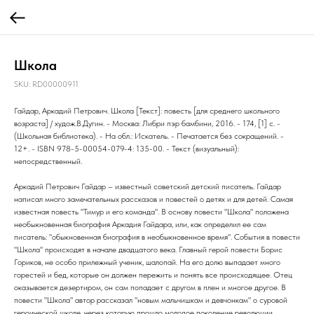
Школа
SKU:
RD00000911
Гайдар, Аркадий Петрович. Школа [Текст]: повесть [для среднего школьного
возраста] / худож.В.Дугин. - Москва: Либри пэр бамбини, 2016. - 174, [1] с. -
(Школьная библиотека). - На обл.: Искатель. - Печатается без сокращений. -
12+. - ISBN 978-5-00054-079-4: 135-00. - Текст (визуальный):
непосредственный.
Аркадий Петрович Гайдар – известный советский детский писатель. Гайдар
написал много замечательных рассказов и повестей о детях и для детей. Самая
известная повесть "Тимур и его команда". В основу повести "Школа" положена
необыкновенная биография Аркадия Гайдара, или, как определил ее сам
писатель: "обыкновенная биография в необыкновенное время". События в повести
"Школа" происходят в начале двадцатого века. Главный герой повести Борис
Гориков, не особо прилежный ученик, шалопай. На его долю выпадает много
горестей и бед, которые он должен пережить и понять все происходящее. Отец
оказывается дезертиром, он сам попадает с другом в плен и многое другое. В
повести "Школа" автор рассказал "новым мальчишкам и девчонкам" о суровой
героической школе, через которую прошло молодое поколение революции.