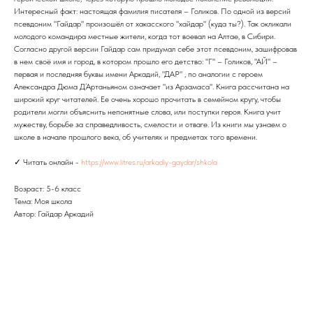
Интересный факт: настоящая фамилия писателя – Голиков. По одной из версий
псевдоним "Гайдар" произошёл от хакасского "хайдар" (куда ты?). Так окликали
молодого командира местные жители, когда тот воевал на Алтае, в Сибири.
Согласно другой версии Гайдар сам придумал себе этот псевдоним, зашифровав
в нем своё имя и город, в котором прошло его детство: "Г" – Голиков, "АЙ" –
первая и последняя буквы имени Аркадий, "ДАР" , по аналогии с героем
Александра Дюма Д’Артаньяном означает "из Арзамаса". Книга рассчитана на
широкий круг читателей. Ее очень хорошо прочитать в семейном кругу, чтобы
родители могли объяснить непонятные слова, или поступки героя. Книга учит
мужеству, борьбе за справедливость, смелости и отваге. Из книги мы узнаем о
школе в начале прошлого века, об учителях и предметах того времени.
✓ Читать онлайн -
https://www.litres.ru/arkadiy-gaydar/shkola
Возраст: 5-6 класс
Тема: Моя школа
Автор: Гайдар Аркадий