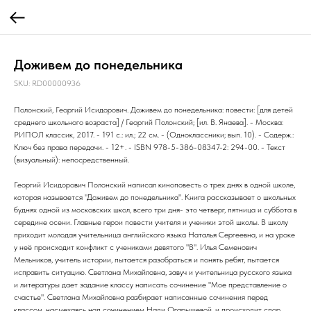
Доживем до понедельника
SKU:
RD00000936
Полонский, Георгий Исидорович. Доживем до понедельника: повести: [для детей
среднего школьного возраста] / Георгий Полонский; [ил. В. Янаева]. - Москва:
РИПОЛ классик, 2017. - 191 с.: ил.; 22 см. - (Одноклассники; вып. 10). - Содерж.:
Ключ без права передачи. - 12+. - ISBN 978-5-386-08347-2: 294-00. - Текст
(визуальный): непосредственный.
Георгий Исидорович Полонский написал киноповесть о трех днях в одной школе,
которая называется "Доживем до понедельника". Книга рассказывает о школьных
буднях одной из московских школ, всего три дня- это четверг, пятница и суббота в
середине осени. Главные герои повести учителя и ученики этой школы. В школу
приходит молодая учительница английского языка Наталья Сергеевна, и на уроке
у неё происходит конфликт с учениками девятого "В". Илья Семенович
Мельников, учитель истории, пытается разобраться и понять ребят, пытается
исправить ситуацию. Светлана Михайловна, завуч и учительница русского языка
и литературы дает задание классу написать сочинение "Мое представление о
счастье". Светлана Михайловна разбирает написанные сочинения перед
классом, насмехаясь над сочинением Нади Огарышевой. и происходит спор