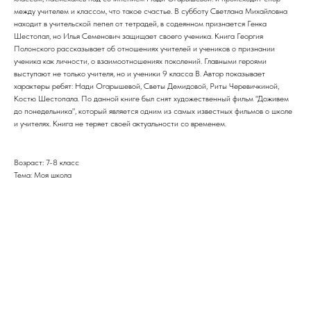
между учителем и классом, что такое счастье. В субботу Светлана Михайловна
находит в учительской пепел от тетрадей, в содеянном признается Генка
Шестопал, но Илья Семенович защищает своего ученика. Книга Георгия
Полонского рассказывает об отношениях учителей и учеников о признании
ученика как личности, о взаимоотношениях поколений. Главными героями
выступают не только учителя, но и ученики 9 класса В. Автор показывает
характеры ребят: Нади Огарышевой, Светы Демидовой, Риты Черевичкиной,
Костю Шестопала. По данной книге был снят художественный фильм "Доживем
до понедельника", который является одним из самых известных фильмов о школе
и учителях. Книга не теряет своей актуальности со временем.
Возраст: 7-8 класс
Тема: Моя школа