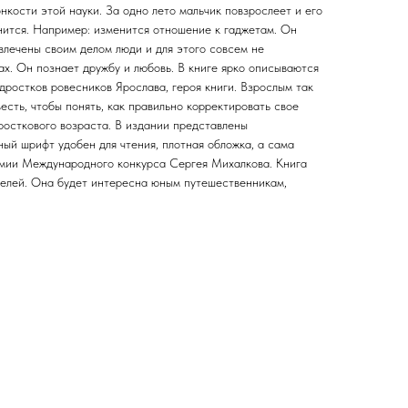
кости этой науки. За одно лето мальчик повзрослеет и его
ится. Например: изменится отношение к гаджетам. Он
увлечены своим делом люди и для этого совсем не
ах. Он познает дружбу и любовь. В книге ярко описываются
дростков ровесников Ярослава, героя книги. Взрослым так
есть, чтобы понять, как правильно корректировать свое
росткового возраста. В издании представлены
ый шрифт удобен для чтения, плотная обложка, а сама
емии Международного конкурса Сергея Михалкова. Книга
телей. Она будет интересна юным путешественникам,