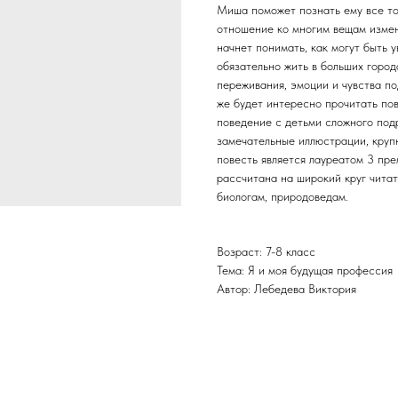
Миша поможет познать ему все тон
отношение ко многим вещам измен
начнет понимать, как могут быть 
обязательно жить в больших город
переживания, эмоции и чувства по
же будет интересно прочитать пов
поведение с детьми сложного под
замечательные иллюстрации, крупн
повесть является лауреатом 3 пр
рассчитана на широкий круг чита
биологам, природоведам.
Возраст: 7-8 класс
Тема: Я и моя будущая профессия
Автор: Лебедева Виктория