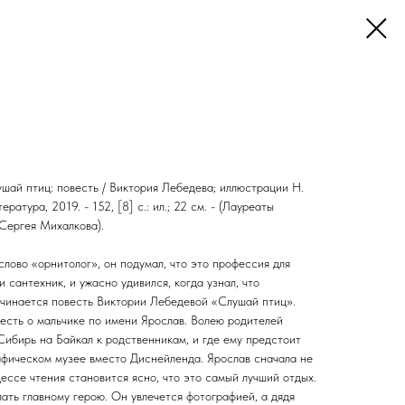
шай птиц: повесть / Виктория Лебедева; иллюстрации Н.
ратура, 2019. - 152, [8] с.: ил.; 22 см. - (Лауреаты
Сергея Михалкова).
лово «орнитолог», он подумал, что это профессия для
и сантехник, и ужасно удивился, когда узнал, что
ачинается повесть Виктории Лебедевой «Слушай птиц».
весть о мальчике по имени Ярослав. Волею родителей
Сибирь на Байкал к родственникам, и где ему предстоит
афическом музее вместо Диснейленда. Ярослав сначала не
цессе чтения становится ясно, что это самый лучший отдых.
ать главному герою. Он увлечется фотографией, а дядя