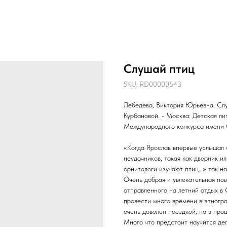
Слушай птиц
SKU:
RD00000543
Лебедева, Виктория Юрьевна. Слу
Курбановой. - Москва: Детская лите
Международного конкурса имени 
«Когда Ярослав впервые услышал с
неудачников, такая как дворник ил
орнитологи изучают птиц…» так н
Очень добрая и увлекательная по
отправленного на летний отдых в 
провести много времени в этногр
очень доволен поездкой, но в про
Много что предстоит научится дел