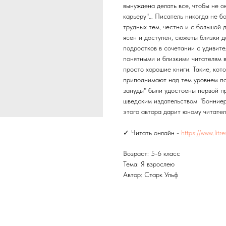
вынуждена делать все, чтобы не о
карьеру"… Писатель никогда не б
трудных тем, честно и с большой 
ясен и доступен, сюжеты близки д
подростков в сочетании с удивит
понятными и близкими читателям 
просто хорошие книги. Такие, ко
приподнимают над тем уровнем по
зануды" были удостоены первой п
шведским издательством "Бонниер
этого автора дарит юному читател
✓ Читать онлайн -
https://www.litr
Возраст: 5-6 класс
Тема: Я взрослею
Автор: Старк Ульф