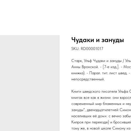
Чудаки и зануды
SKU:
RD00001017
Старк, Ульф Чудаки и зануды / Ул
Анны Вронской. - [7-е изд.]. - Моск
книжка). - Парал. тит. лист швед. 
непосредственный.
Книги шведского писателя Ульфа С
книгах все как в жизни: они взро
современный мир блаженных и недо
зануды", двенадцатилетней Симоне
населивших её дом»: с вечно забы
Килроя при переезде) и бросивше
тому же, в новой школе Симону из