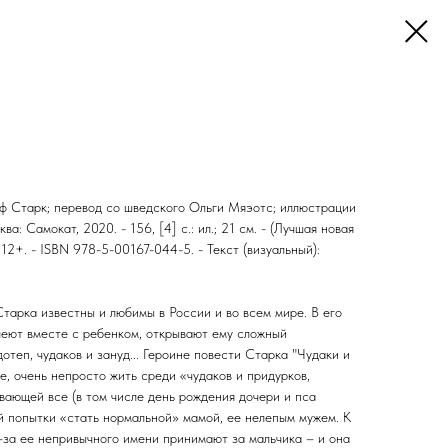
ьф Старк; перевод со шведского Ольги Мяэотс; иллюстрации
ва: Самокат, 2020. - 156, [4] с.: ил.; 21 см. - (Лучшая новая
- 12+. - ISBN 978-5-00167-044-5. - Текст (визуальный):
тарка известны и любимы в России и во всем мире. В его
слеют вместе с ребенком, открывают ему сложный
теп, чудаков и зануд... Героине повести Старка "Чудаки и
, очень непросто жить среди «чудаков и придурков,
вающей все (в том числе день рождения дочери и пса
й попытки «стать нормальной» мамой, ее нелепым мужем. К
-за ее непривычного имени принимают за мальчика – и она