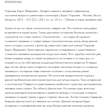
RD00000586
Поршнев, Борис Федорович. Загадка снежного человека: современное
состояние вопроса о реликтовых гоминоидах / Борис Поршнев. - Москва: Эксмо:
Алгоритм, 2012. - 557, [2] с., [8] л. ил.: ил.; 20 см. - (Тайная история человечества).
Знаете ли вы что такое «гоминология», наверно нет. Это понятие очень редко
встречается в нашей жизни. Только для ученых историков, биологов, зоологов и
социологов-это слово понятно. «Гоминология» — это наука об изучении
«снежного человека» и создал первую гоминологическую школу, автор данной
книги, историк, социолог и философ, известный советский ученый Поршнев
Борис Федорович. Единственное серьезное исследование о существовании
«снежного человека» выпущенное на русском языке. Этот труд был написан уже
более полувека назад, но своей актуальности не потерял и по наши дни, т.к.
опирается он на собственную концепцию биологического развития. В первых
двух частях, автор очень интересно описывает несколько встреч со «снежным
человеком», последние главы знакомят читателя с осмыслением ранее
приведенных эмпирических данных. Это книга как академический подход к
данной проблематике написанная простым доступным языком. Тема интересная
и мистическая. Поверить в существование необычного существа, неискушённому
человеку очень сложно. Это область фантастики. Но ученые мужи, вплотную
занятые разгадкой возникновения и развития легенды о гоминоиде «снежном
человеке» в нашей стране и других странах таких как –Китай, Гималаи, Северная
Америка, фантастикой это явление не считают. Данный материал будет
интересен и познавателен для тех, кому близка научная тематика изучения