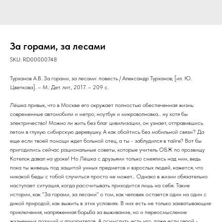
За горами, за лесами
SKU:
RD00000748
Турханов А.В. За горами, за лесами: повесть / Александр Турханов; [ил. Ю.
Цветкова]. – М.: Дет. лит., 2017. – 209 с.
Лёшка привык, что в Москве его окружает полностью обеспеченная жизнь:
современные автомобили и метро, ноутбук и микроволновка... ну хотя бы
электричество! Можно ли жить без благ цивилизации, он узнает, отправившись
летом в глухую сибирскую деревушку. А как обойтись без мобильной связи? Да
еще если твоей помощи ждет больной отец, а ты - заблудился в тайге? Вот бы
пригодились сейчас рациональные советы, которые учитель ОБЖ по прозвищу
Котелок давал на уроке! Но Лёшка с друзьями только смеялись над ним, ведь
пока ты живешь под защитой умных предметов и взрослых людей, кажется, что
никакой беды с тобой случиться просто не может... Однако в жизни обязательно
наступает ситуация, когда рассчитывать приходится лишь на себя. Такие
истории, как "За горами, за лесами" о том, как человек остается один на один с
дикой природой, как выжить в этих условиях. В них есть не только захватывающие
приключения, напряженная борьба за выживание, но и переосмысление
жизненных позиций и приоритетов. А осмыслить есть что, даже если герой -