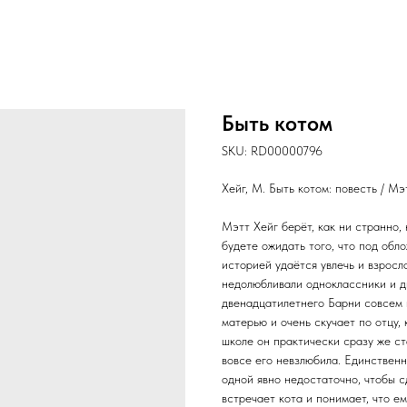
Быть котом
SKU:
RD00000796
Хейг, М. Быть котом: повесть / Мэ
Мэтт Хейг берёт, как ни странно, 
будете ожидать того, что под обл
историей удаётся увлечь и взросл
недолюбливали одноклассники и ди
двенадцатилетнего Барни совсем н
матерью и очень скучает по отцу,
школе он практически сразу же ст
вовсе его невзлюбила. Единственн
одной явно недостаточно, чтобы с
встречает кота и понимает, что е