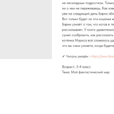
не нескладным подростком. Только
ни о чем не переживаешь. Как изв
уже на следующий день Барни обна
Вот только будет ли эта кошачья 
Барни узнаёт о том, что котов в т
рассказывает. У книги удивительн
сумел сообразить, как рассказать
котёнка Мориса всё сложилось уд
это вы сами узнаете, когда будете
✓ Читать онлайн -
https://www.litr
Возраст: 3-4 класс
Тема: Мой фантастический мир