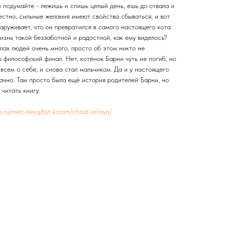
 подумайте - лежишь и спишь целый день, ешь до отвала и
естно, сильные желания имеют свойства сбываться, и вот
руживает, что он превратился в самого настоящего кота.
жизнь такой беззаботной и радостной, как ему виделось?
елах людей очень много, просто об этом никто не
о философский финал. Нет, котёнок Барни чуть не погиб, но
 всем о себе, и снова стал мальчиком. Да и у настоящего
ачно. Там просто была ещё история родителей Барни, но
 читать книгу.
es.ru/mett-heyg/byt-kotom/chitat-onlayn/