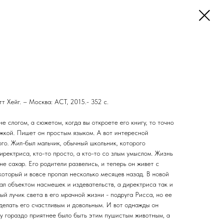
тт Хейг. – Москва: АСТ, 2015.- 352 с.
не слогом, а сюжетом, когда вы откроете его книгу, то точно
ожкой. Пишет он простым языком. А вот интересной
ого. Жил-был мальчик, обычный школьник, которого
ректриса, кто-то просто, а кто-то со злым умыслом. Жизнь
е сахар. Его родители развелись, и теперь он живет с
 который и вовсе пропал несколько месяцев назад. В новой
ал объектом насмешек и издевательств, а директриса так и
ый лучик света в его мрачной жизни - подруга Рисса, но ее
делать его счастливым и довольным. И вот однажды он
му гораздо приятнее было быть этим пушистым животным, а