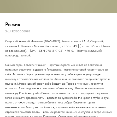
Рыжик
SKU:
RD00000997
Свирский, Алексей Иванович (1865-1942). Рыжик: повесть / А. И. Свирский;
художник Е. Ведина. - Москва: Энас-книга, 2019. - 349, [1] с.: ил.; 22 см. - (Книги
на все времена). - 12+. - ISBN 978-5-91921-470-0. - Текст (визуальный):
непосредственный.
Санька, герой повести "Рыжик", – круглый сирота. Он живет на попечении
приемных родителей в деревне Голодаевка, название которой говорит само за
себя. Аксинья и Тарас, ранним утром находят у себя во дворе умирающую
нищенку с трёхмесячным младенцем. Женщина не доживает до приезда врача и
полиции. Младенца забирают себе бездетные Тарас с Аксиньей, крестят и
называют Александром. А в домашнем обиходе зовут Рыжиком за огненную
шевелюру. И всё же судьба Рыжика складывается так, что ему придётся узнать
голод и нищету, бродяжничать и драться за кусок хлеба. Но храня в глубине души
память о том, что когда-то люди были к нему добры, Сашка не теряет
человеческого облика, не озлобляется, и даже в своём незавидном положении
стремится помогать людям - дальней родственнице Дуне, случайно встреченному
нищему фокуснику по кличке Полфунта... Околдованный его искусством,