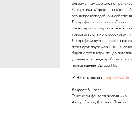
современным меркам, не происход
Антарктики. Мурашки по коже поб
это неправдоподобно и собственн
Лавкрафта опровергает. С одной 
равно, просто хочу побыть в этой
требовать логичного обоснования 
Лавкрафтом нужно просто наслажд
пугая друг друга мрачными сказка
барельефах внутри пещер поведал
упоминаемых еще арабскими истор
произведение Эдгара По.
✓ Читать онлайн -
https://www.lit
Возраст: 9 класс
Тема: Мой фантастический мир
Автор: Говард Филлипс Лавкрафт