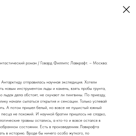
антастический роман / Говард Филлипс Лавкрафт. – Москва:
в Антарктиду отправилась научная экспедиция. Хотели
ть новым инструментом льды и камень, взять пробы грунта,
о льдах дела обстоят, не скучают ли пингвины. По приезду,
лику начали сыпаться открытия и сенсации. Только успевай
ать. А потом пришел белый, но вовсе не пушистый южный
 песца не похожий. И научной братии пришлось не сладко,
логические травмы остались, а кто-то и вовсе остался в
зобранном состоянии. Есть в произведениях Лавкрафта
ть в историю. Вроде бы ничего особо жуткого, по