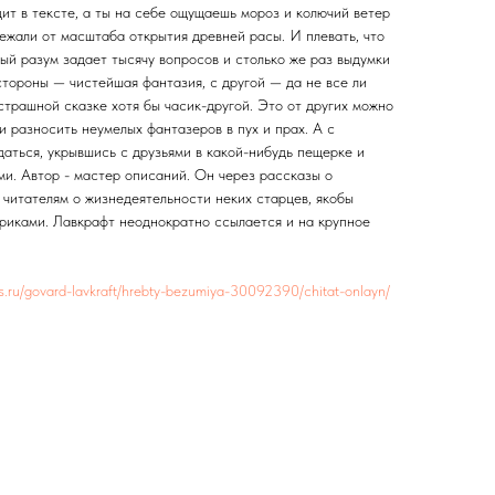
ит в тексте, а ты на себе ощущаешь мороз и колючий ветер
ежали от масштаба открытия древней расы. И плевать, что
ый разум задает тысячу вопросов и столько же раз выдумки
стороны — чистейшая фантазия, с другой — да не все ли
 страшной сказке хотя бы часик-другой. Это от других можно
и разносить неумелых фантазеров в пух и прах. А с
аться, укрывшись с друзьями в какой-нибудь пещерке и
ми. Автор - мастер описаний. Он через рассказы о
 читателям о жизнедеятельности неких старцев, якобы
иками. Лавкрафт неоднократно ссылается и на крупное
res.ru/govard-lavkraft/hrebty-bezumiya-30092390/chitat-onlayn/