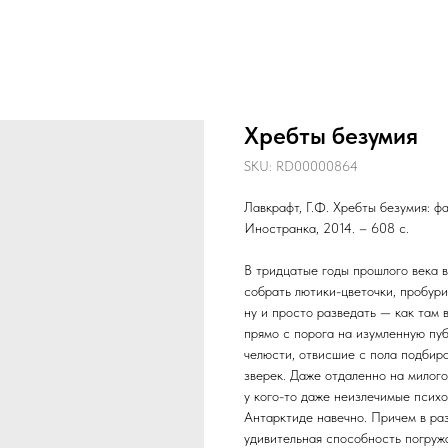
Хребты безумия
SKU:
RD00000864
Лавкрафт, Г.Ф. Хребты безумия: ф
Иностранка, 2014. – 608 с.
В тридцатые годы прошлого века 
собрать лютики-цветочки, пробури
ну и просто разведать — как там в
прямо с порога на изумленную пуб
челюсти, отвисшие с пола подбир
зверек. Даже отдаленно на милого
у кого-то даже неизлечимые психо
Антарктиде навечно. Причем в ра
удивительная способность погружа