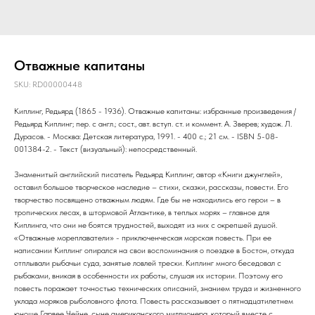
Отважные капитаны
SKU:
RD00000448
Киплинг, Редьярд (1865 - 1936). Отважные капитаны: избранные произведения /
Редьярд Киплинг; пер. с англ.; сост., авт. вступ. ст. и коммент. А. Зверев; худож. Л.
Дурасов. - Москва: Детская литература, 1991. - 400 с.; 21 см. - ISBN 5-08-
001384-2. - Текст (визуальный): непосредственный.
Знаменитый английский писатель Редьярд Киплинг, автор «Книги джунглей»,
оставил большое творческое наследие – стихи, сказки, рассказы, повести. Его
творчество посвящено отважным людям. Где бы не находились его герои – в
тропических лесах, в штормовой Атлантике, в теплых морях – главное для
Киплинга, что они не боятся трудностей, выходят из них с окрепшей душой.
«Отважные мореплаватели» - приключенческая морская повесть. При ее
написании Киплинг опирался на свои воспоминания о поездке в Бостон, откуда
отплывали рыбачьи суда, занятые ловлей трески. Киплинг много беседовал с
рыбаками, вникая в особенности их работы, слушая их истории. Поэтому его
повесть поражает точностью технических описаний, знанием труда и жизненного
уклада моряков рыболовного флота. Повесть рассказывает о пятнадцатилетнем
юноше Гарвее Чейне, сыне американского миллионера, который вместе с