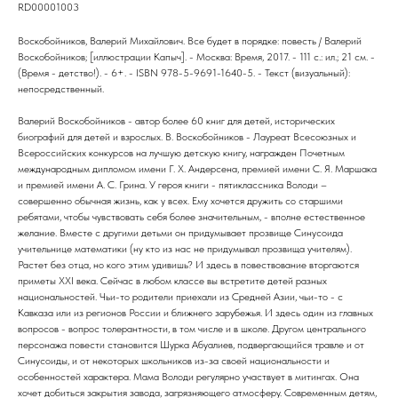
RD00001003
Воскобойников, Валерий Михайлович. Все будет в порядке: повесть / Валерий
Воскобойников; [иллюстрации Капыч]. - Москва: Время, 2017. - 111 с.: ил.; 21 см. -
(Время - детство!). - 6+. - ISBN 978-5-9691-1640-5. - Текст (визуальный):
непосредственный.
Валерий Воскобойников - автор более 60 книг для детей, исторических
биографий для детей и взрослых. В. Воскобойников - Лауреат Всесоюзных и
Всероссийских конкурсов на лучшую детскую книгу, награжден Почетным
международным дипломом имени Г. Х. Андерсена, премией имени С. Я. Маршака
и премией имени А. С. Грина. У героя книги - пятиклассника Володи –
совершенно обычная жизнь, как у всех. Ему хочется дружить со старшими
ребятами, чтобы чувствовать себя более значительным, - вполне естественное
желание. Вместе с другими детьми он придумывает прозвище Синусоида
учительнице математики (ну кто из нас не придумывал прозвища учителям).
Растет без отца, но кого этим удивишь? И здесь в повествование вторгаются
приметы XXI века. Сейчас в любом классе вы встретите детей разных
национальностей. Чьи-то родители приехали из Средней Азии, чьи-то - с
Кавказа или из регионов России и ближнего зарубежья. И здесь один из главных
вопросов - вопрос толерантности, в том числе и в школе. Другом центрального
персонажа повести становится Шурка Абуалиев, подвергающийся травле и от
Синусоиды, и от некоторых школьников из-за своей национальности и
особенностей характера. Мама Володи регулярно участвует в митингах. Она
хочет добиться закрытия завода, загрязняющего атмосферу. Современным детям,