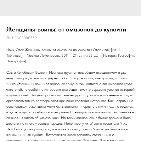
Женщины-воины: от амазонок до куноити
SKU:
RD00000559
Ивик, Олег. Женщины-воины: от амазонок до куноити / Олег Ивик; [ил. И.
Тибилова ]. - Москва: Ломоносовъ, 2011. - 211 с.: ил.; 22 см. - (История. География.
Этнография).
Ольга Колобова и Валерия Иванова трудятся под общим псевдонимом и уже
выпустили ряд научно-популярных работ по археологии, этнографии, истории.
Книга «Женщины-воины от амазонок до куноити»-написана для широкого круга
читателей, но особенно интересна она будет тем, кто серьезно увлечен историей
и археологией. Эти две профессии связаны друг с другом и дополнение находок
археологов только подтверждают архивные сведения историков. Как непривычно
осознавать, что женщины могут быть воинами и наравне с мужчинами, с оружием
в руках, защищать себя и свои владения. О женщинах-воительницах читатель уже
слышал, из мифов об «амазонках». Но таких «амазонок» в былые времена было
достаточно много у разных народов. Например, у китайского правителя. У Хэ
Люй была целая армия, созданная из красавиц гарема. У японцев были воины
женщины нинзя-куноити. Встречается много раскопок связанных и с
половецкими женщинами-воинами-их называют Поляницы. В исторических