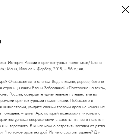
а
ека. История России в архитектурных памятниках/ Елена
 М.: Манн, Иванов и Фербер, 2018. – 56 с.: ил.
ра? Оказывается, о многом! Ведь в камне, дереве, бетоне
ая страницы книги Елены Забродиной «Построено на века»,
раны, России, совершите удивительное путешествие во
оримыми архитектурными памятниками. Побываете в
и княжествами, увидите своими глазами древние каменные
ь помощник – дятел Арх, который познакомит читателя с
архитектурными сооружениями с высоты птичьего полета и
 и интересного. В книге можно встретить загадки от дятла
и. Что такое архитектура? Из чего состоит здание? Для