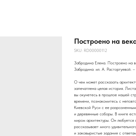
Построено на век
SKU:
RD00000112
Забродина Елена. Построено на в
Забродина: ил. А. Расторгуевой. –
О чем может рассказать архитекту
запечатлена целая история. Лист
вы окунетесь в прошлое нашей ст
времени, познакомитесь с неповт
Киевской Руси с ее разрозненным
и деревянные соборы. В книге ест
миром архитектуры. Он любуется 
рассказывает много удивительного
и заковыристые задания с ответам