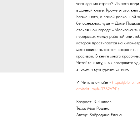
чего здания строят? Из чего люди
в данной книге. Кроме этого, кни
Блаженного, о самой роскошной з
белоснежном чуде – Доме Пашкова
стеклянном городе «Москва-сити»,
перерывах между работой они люб
которая простилается на километр
мегаполисе пытаются сохранить в
красивой. В книге много красочны
Читайте книгу, и вы совершите у
эпохам и культурным стилям.
✓ Читать онлайн -
https://biblio.l
arhitekturnyh-32826741/
Возраст: 3-4 класс
Тема: Моя Родина
Автор: Забродина Елена