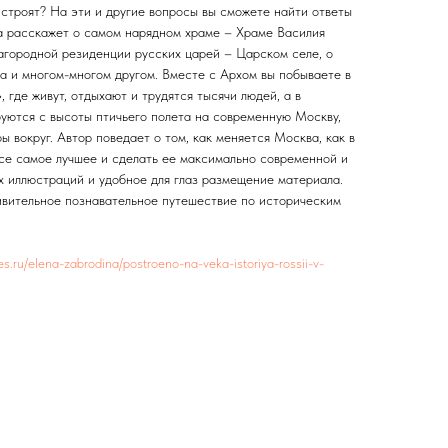
 строят? На эти и другие вопросы вы сможете найти ответы
га расскажет о самом нарядном храме – Храме Василия
агородной резиденции русских царей – Царском селе, о
 и многом-многом другом. Вместе с Архом вы побываете в
 где живут, отдыхают и трудятся тысячи людей, а в
уются с высоты птичьего полета на современную Москву,
ы вокруг. Автор поведает о том, как меняется Москва, как в
се самое лучшее и сделать ее максимально современной и
х иллюстраций и удобное для глаз размещение материала.
дивительное познавательное путешествие по историческим
itres.ru/elena-zabrodina/postroeno-na-veka-istoriya-rossii-v-