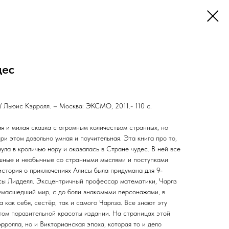
дес
 / Льюис Кэрролл. – Москва: ЭКСМО, 2011.- 110 с.
я и милая сказка с огромным количеством странных, но
ри этом довольно умная и поучительная. Эта книга про то,
ула в кроличью нору и оказалась в Стране чудес. В ней все
шные и необычные со странными мыслями и поступками
о история о приключениях Алисы была придумана для 9-
сы Лидделл. Эксцентричный профессор математики, Чарлз
умасшедший мир, с до боли знакомыми персонажами, в
 как себя, сестёр, так и самого Чарлза. Все знают эту
этом поразительной красоты издании. На страницах этой
эрролла, но и Викторианская эпоха, которая то и дело