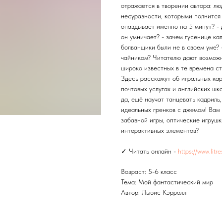
отражается в творении автора: лю
несуразности, которыми полнится
опаздывает именно на 5 минут? - 
он умничает? - зачем гусенице ка
болванщики были не в своем уме? -
чайником? Читателю дают возможн
широко известных в те времена ст
Здесь расскажут об игральных кар
почтовых услугах и английских шко
да, ещё научат танцевать кадриль
идеальных гренков с джемом! Вам 
забавной игры, оптические игрушк
интерактивных элементов?
✓ Читать онлайн -
https://www.litr
Возраст: 5-6 класс
Тема: Мой фантастический мир
Автор: Льюис Кэрролл