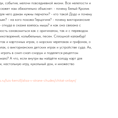
ди, события, мелочи повседневной жизни. Все нелепости и
 сюжет нам обязательно объяснят: - почему Белый Кролик
для чего дамам нужны перчатки? - кто такой Додо и почему
льян? - на кого похожа Герцогиня? - почему викторианские
 откуда в сказке взялась мышь? и как она связана с
ость ознакомиться как с оригиналом, так и с переводом
ихотворений, колыбельных, песен. Сплошной каламбур!
тах и карточных играх, о морских черепахах и грифонах, о
лах, о викторианских детских играх и устройстве суда. Ах,
, играть в снип-снап-снорум и поделятся рецептом
мало? А что, если внутри вы найдёте колоду карт для
и, настольную игру, кукольный дом, и множество
es.ru/luis-kerroll/alisa-v-strane-chudes/chitat-onlayn/