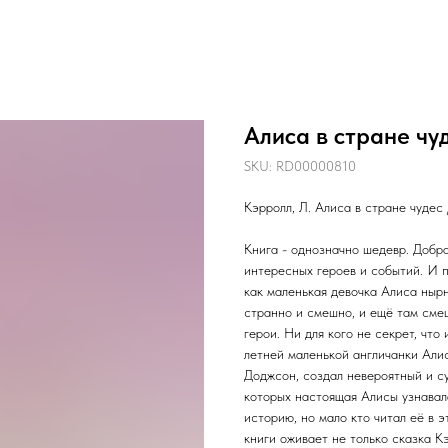
Алиса в стране чу
SKU:
RD00000810
Кэрролл, Л. Алиса в стране чудес
Книга - однозначно шедевр. Добра
интересных героев и событий. И п
как маленькая девочка Алиса нырн
странно и смешно, и ещё там сме
герои. Ни для кого не секрет, чт
летней маленькой англичанки Али
Доджсон, создал невероятный и с
которых настоящая Алисы узнавала
историю, но мало кто читал её в 
книги оживает не только сказка К