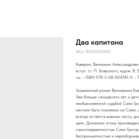
Два капитана
SKU:
RD00000445
Каверин, Вениамин Александрович 
вступ. ст. П. Боярского; худож. В.
см. - ISBN 978-5-08-004745-9. - 
Знаменитый роман Вениамина Каве
Уже больше семидесяти лет и дети
необыкновенной судьбой Сани Григ
мечтали быть похожими на Саню, а
всегда остается важным честь, д
цели. Динамизм этому произведен
самоотверженностью Сани Григорь
беспринципностью и неразборчив