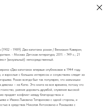
(1902 - 1989). Два капитана: роман / Вениамин Каверин;
 Бритвин. - Москва: Детская литература, 2011. - 749 с.; 21
Текст (визуальный): непосредственный.
рина «Два капитана» впервые опубликован в 1944 году.
, и взрослые с большим интересом и сочувствием следят за
орьева. Роман всегда был так популярен, что мальчишки
 девочки – на Катю. Это книга на все времена, потому что
остоинство, умение дорожить дружбой, служение высокой
ию придает конфликт между благородством и
ева и Ивана Львовича Татаринова с одной стороны, и
остью в средствах Николая Антоновича и Ромашова с