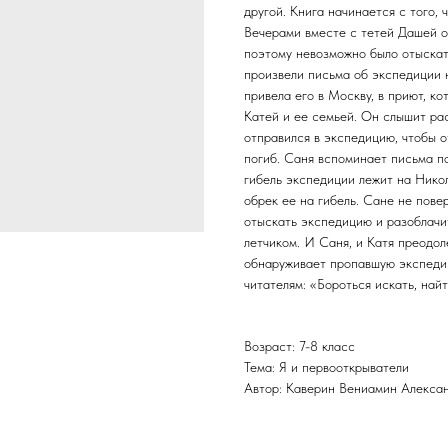
другой. Книга начинается с того, 
Вечерами вместе с тетей Дашей о
поэтому невозможно было отыскат
произвели письма об экспедиции 
привела его в Москву, в приют, к
Катей и ее семьей. Он слышит ра
отправился в экспедицию, чтобы 
погиб. Саня вспоминает письма по
гибель экспедиции лежит на Нико
обрек ее на гибель. Сане не пове
отыскать экспедицию и разоблачи
летчиком. И Саня, и Катя преодо
обнаруживает пропавшую экспеди
читателям: «Бороться искать, найт
Возраст: 7-8 класс
Тема: Я и первооткрыватели
Автор: Каверин Вениамин Алекса