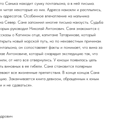
что Санька находит сумку почтальона, а в ней письма.
н читал некоторые из них. Адреса намокли и расплылись,
ь адресатов. Особенное впечатление на мальчика
на Север. Саня запомнил многие письма наизусть. Судьба
оторым руководил Николай Антонович. Саня знакомится с
ссказы о Катином отце, капитане Татаринове, который
открыть новый морской путь, но по неизвестным причинам
чтальона, он сопоставляет факты и понимает, что вина за
лае Антоновиче, который снарядил экспедицию так, что
рили, от него все отвернулись. У юноши появилась цель
ть виновных в ее гибели. Саня становится полярным
левают все жизненные препятствия. В конце концов Саня
цию. Заканчивается книга девизом, обращенным к юным
и и не сдаваться».
ндрович