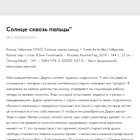
Солнце сквозь пальцы"
SKU:
RD00001063
Клима, Габриэле (1967). Солнце сквозь пальцы = Il sole fra le dita / Габриэле
Клима; пер. с итал. Юлии Гиматовой. - Москва: КомпасГид, 2019. - 144 с.; 21 см. -
(Young Adult). - 16+. - ISBN 978-5-00083-547-0. - Текст (визуальный):
непосредственный.
Шестнадцатилетнего Дарио считают трудным подростком. У него не ладятся
отношения с матерью, а в школе учительница открыто называет его "уродом". В
наказание за мелкое хулиганство юношу отправляют на социальную работу:
теперь он должен помогать Энди, который испытывает трудности с речью и
передвижением. Дарио практически с самого начала видит в своем подопечном
обычного мальчишку и прекрасно понимает его мысли и чувства, которые не так
уж отличаются от его собственных. И чтобы в них разобраться, Дарио увозит
Энди к морю. Ветер, солнце, теплый песок, шум моря и разговоры делают то, что
до этого не удавалось многочисленным окружавшим подростков взрослым,
меняют их. И это путешествие с его иронией, ломкой стереотипов, духом
свободы становится главным в жизни героев - совсем как в кинематографических
шедеврах Томаса Яна и Тиля Швайгера "Достучаться до небес" и Оливье Накаша