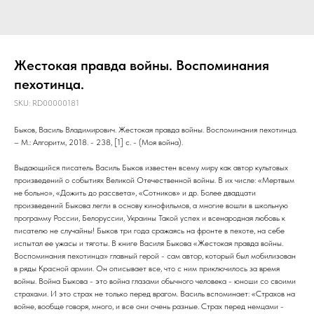
Жестокая правда войны. Воспоминания
пехотинца.
SKU:
RD00000181
Быков, Василь Владимирович. Жестокая правда войны. Воспоминания пехотинца.
– М.: Алгоритм, 2018. - 238, [1] с. - (Моя война).
Выдающийся писатель Василь Быков известен всему миру как автор культовых
произведений о событиях Великой Отечественной войны. В их числе: «Мертвым
не больно», «Дожить до рассвета», «Сотников» и др. Более двадцати
произведений Быкова легли в основу кинофильмов, а многие вошли в школьную
программу России, Белоруссии, Украины Такой успех и всенародная любовь к
писателю не случайны! Быков три года сражаясь на фронте в пехоте, на себе
испытал ее ужасы и тяготы. В книге Василя Быкова «Жестокая правда войны.
Воспоминания пехотинца» главный герой - сам автор, который был мобилизован
в ряды Красной армии. Он описывает все, что с ним приключилось за время
войны. Война Быкова - это война глазами обычного человека - юноши со своими
страхами. И это страх не только перед врагом. Василь вспоминает: «Страхов на
войне, вообще говоря, много, и все они очень разные. Страх перед немцами -