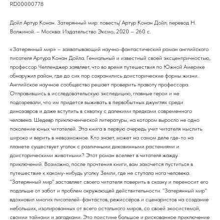
RD00000778
Дойл Артур Конан. Затерянный мир: повесть/ Артур Конан Дойл; перевод Н.
Волжиной. – Москва: Издательство Эксмо, 2020 – 260 с.
«Затерянный мир» – захватывающий научно-фантастический роман английского
писателя Артура Конан Дойла. Гениальный и известный своей эксцентричностью,
профессор Челленджер заявляет, что во время путешествия по Южной Америке
обнаружил район, где до сих пор сохранились доисторические формы жизни.
Английское научное сообщество решает проверить правоту профессора.
Отправившись в исследовательскую экспедицию, главные герои и не
подозревали, что им придется выживать в первобытных джунглях среди
динозавров и даже вступить в схватку с далекими предками современного
человека. Шедевр приключенческой литературы, на котором выросло не одно
поколение юных читателей. Эта книга в первую очередь учит читателя мыслить
широко и верить в невозможное. Кто знает, может на самом деле где-то на
планете существует уголок с различными диковинными растениями и
доисторическими животными? Этот роман вселяет в читателя жажду
приключений. Возможно, после прочтения книги, вам захочется пуститься в
путешествие к какому-нибудь уголку Земли, где не ступала нога человека.
"Затерянный мир" заставляет своего читателя поверить в сказку и переносит его
подальше от забот и проблем окружающей действительности. "Затерянный мир"
вдохновил многих писателей-фантастов, режиссёров и сценаристов на создание
небольших, изолированных от всего остального миров, со своей экосистемой,
своими тайнами и загадками. Это поистине большое и рискованное приключение