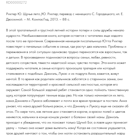
RD00000272
Рихтер Ю. Щучье лето /Ю. Рихтер; перевод с немецкого С. Городецкого; ил. Е.
Двоскиной. – М.: КомпасГид, 2013. – 88 с.
В этой трогательной и грустной летней истории потери и силы дружбы немало
мудрости. Необыкновенная книга, которая остается с читателем еще надолго
после того ее прочтения. Современная немецкая писательница Ютта Рихтер
повествует о печальных событиях в семье, где растут два мальчика. Проблемы и
переживания в этой ситуации одинаково трудно переносятся как взрослыми, так
и детьми. В произведении поднимаются вопросы семьи, любви, ревности,
детского сочувствия, тяжести недетской ноши, чувство потери. Эта книга может
поддержать читателя, в семье которого произошла трагедия или который
сталкивался с подобным. Даниэль, Лукас и их подруга Анна, кажется, живут
мечтой. В то время как родители мальчиков заботятся о старинном замке, они
наслаждаются территорией и красивой сельской местностью, которая его
окружает. Самой большой задачей ребят становится одно: поймать таинственную
щуку, которая патрулирует темные воды рва. Но как только начинается их лето,
мама Дэниела и Лукаса заболевает и почти все время проводит в постели. Анна
узнает, что мама друзей больна раком, и что Дэниелу и Лукасу еще не сказали об
этом. По мере того, как летние дни становятся короче, а краски полей и цветов
меняются, мальчики в конце концов узнают о болезни своей мамы. Даниэль
приходит к убеждению, что им поможет только Щучий Бог, а ловля щуки принесет
удачу – только она может даже вылечить маму! Когда ее состояние ухудшается,
трое друзей мечтают о том, чтобы они могли остановить разрушительный марш