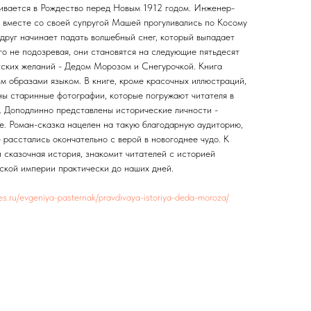
чивается в Рождество перед Новым 1912 годом. Инженер-
 вместе со своей супругой Машей прогуливались по Косому
вдруг начинает падать волшебный снег, который выпадает
ого не подозревая, они становятся на следующие пятьдесят
тских желаний - Дедом Морозом и Снегурочкой. Книга
м образами языком. В книге, кроме красочных иллюстраций,
ы старинные фотографии, которые погружают читателя в
. Доподлинно представлены исторические личности -
ие. Роман-сказка нацелен на такую благодарную аудиторию,
е расстались окончательно с верой в новогоднее чудо. К
 сказочная история, знакомит читателей с историей
йской империи практически до наших дней.
itres.ru/evgeniya-pasternak/pravdivaya-istoriya-deda-moroza/