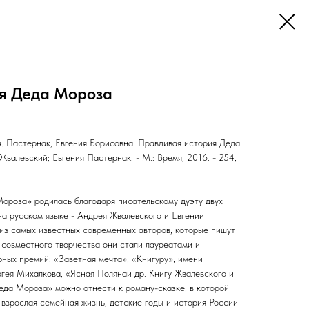
я Деда Мороза
. Пастернак, Евгения Борисовна. Правдивая история Деда
Жвалевский; Евгения Пастернак. - М.: Время, 2016. - 254,
ороза» родилась благодаря писательскому дуэту двух
на русском языке - Андрея Жвалевского и Евгении
из самых известных современных авторов, которые пишут
т совместного творчества они стали лауреатами и
ных премий: «Заветная мечта», «Книгуру», имени
гея Михалкова, «Ясная Полянаи др. Книгу Жвалевского и
да Мороза» можно отнести к роману-сказке, в которой
взрослая семейная жизнь, детские годы и история России