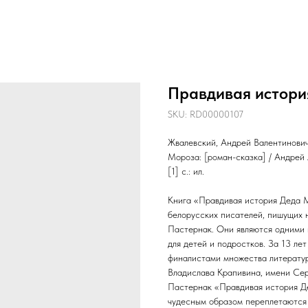
Правдивая истори
SKU:
RD00000107
Жвалевский, Андрей Валентинович
Мороза: [роман-сказка] / Андрей 
[1] с.: ил.
Книга «Правдивая история Деда М
белорусских писателей, пишущих 
Пастернак. Они являются одними 
для детей и подростков. За 13 ле
финалистами множества литератур
Владислава Крапивина, имени Сер
Пастернак «Правдивая история Де
чудесным образом переплетаются 