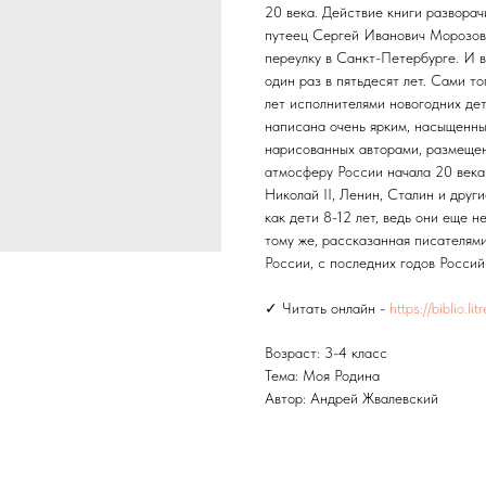
20 века. Действие книги развора
путеец Сергей Иванович Морозов
переулку в Санкт-Петербурге. И 
один раз в пятьдесят лет. Сами т
лет исполнителями новогодних де
написана очень ярким, насыщенны
нарисованных авторами, размещен
атмосферу России начала 20 века
Николай II, Ленин, Сталин и друг
как дети 8-12 лет, ведь они еще н
тому же, рассказанная писателями
России, с последних годов Росси
✓ Читать онлайн -
https://biblio.l
Возраст: 3-4 класс
Тема: Моя Родина
Автор: Андрей Жвалевский