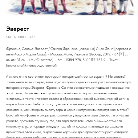
Эверест
SKU:
RD00000412
Фрэнсис, Сангма. Эверест / Сангма Фрэнсис, [художник] Лиск Фэнг; [перевод с
английского Марии Скаф]. - Москва: Манн, Иванов и Фербер, 2019. - 67, [4] с.:
цв. ил.; 31 см. - (МИФ детство). - 6+. - ISBN 978-5-00117-757-9. - Текст
(визуальный): непосредственный.
А много ли на свете книг про горы и покорителей горных вершин? Не знаете?
Такие книги есть и перед вами одна из лучших детских книг рассказывающая про
покорение горы Эверест! Френсис Сангма основательно подошел к освещению
этой темы. На первых же страницах своей книги он рассказывает юным
читателям о тектоническом сдвиге и образовании самой высокой горной цепи в
мире – Гималаях. Ребята смогут узнать, как переводится с санскрита слово
«гималаи», как измерить высоту горы и какие инструменты помогут нам в этом?
Богатый мир фауны и флоры расположился у подножия горы Эверест, и о нем вы
узнаете, прочитав эту книгу. Но, эта гора является и священным местом для
многих культур, о народах живущих там, об их храмах и легендах вы сможете
прочитать в этой книге, а красочные картинки ярко проиллюстрируют материал.
Автор расскажет ребятам что такое высокогорная среда и каких животных