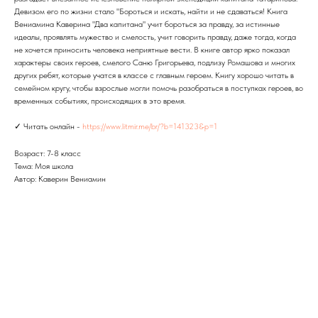
Девизом его по жизни стало "Бороться и искать, найти и не сдаваться! Книга
Вениамина Каверина "Два капитана" учит бороться за правду, за истинные
идеалы, проявлять мужество и смелость, учит говорить правду, даже тогда, когда
не хочется приносить человека неприятные вести. В книге автор ярко показал
характеры своих героев, смелого Саню Григорьева, подлизу Ромашова и многих
других ребят, которые учатся в классе с главным героем. Книгу хорошо читать в
семейном кругу, чтобы взрослые могли помочь разобраться в поступках героев, во
временных событиях, происходящих в это время.
✓ Читать онлайн -
https://www.litmir.me/br/?b=141323&p=1
Возраст: 7-8 класс
Тема: Моя школа
Автор: Каверин Вениамин