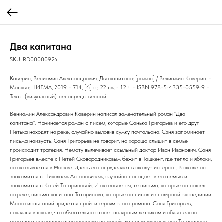
Два капитана
SKU:
RD00000926
Каверин, Вениамин Александрович. Два капитана: [роман] / Вениамин Каверин. -
Москва: НИГМА, 2019. - 714, [6] с.; 22 см. - 12+. - ISBN 978-5-4335-0559-9. -
Текст (визуальный): непосредственный.
Вениамин Александрович Каверин написал замечательный роман "Два
капитана". Начинается роман с писем, которые Санька Григорьев и его друг
Петька находят на реке, случайно выловив сумку почтальона. Саня запоминает
письма наизусть. Саня Григорьев не говорит, но хорошо слышит, в семье
происходит трагедия. Немоту вылечивает ссыльный доктор Иван Иванович. Саня
Григорьев вместе с Петей Сковородниковым бежит в Ташкент, где тепло и яблоки,
но оказывается в Москве. Здесь его определяют в школу- интернат. В школе он
знакомится с Николаем Антоновичем, случайно попадает в его семью и
знакомится с Катей Татариновой. И оказывается, те письма, которые он нашел
на реке, письма капитана Татаринова, которые он писал из полярной экспедиции.
Много испытаний придется пройти героям этого романа. Саня Григорьев,
поклялся в школе, что обязательно станет полярным летчиком и обязательно
разгадает внезапное исчезновение полярной экспедиции капитана Татаринова.