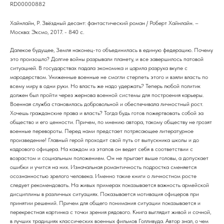
RD00000882
Хайнлайн, Р. Звёздный десант: фантастический роман / Роберт Хайнлайн. –
Москва: Эксмо, 2017. - 840 с.
Далекое будущее, Земля наконец-то объединилась в единую федерацию. Почему
это произошло? Долгие войны разрывали планету, и все завершилось патовой
ситуацией. В государствах падала экономика и царила разруха вкупе с
мародерством. Униженные военные не смогли стерпеть этого и взяли власть по
всему миру в одни руки. Но власть же надо удержать? Теперь любой политик
должен был пройти через жернова военной системы для построения карьеры.
Военная служба становилась добровольной и обеспечивала личностный рост.
Хочешь гражданские права и власть? Тогда будь готов пожертвовать собой за
общество и его ценности. Причем, по мнению автора, такому обществу не грозят
военные перевороты. Перед нами предстает потрясающее литературное
произведение! Главный герой проходит свой путь от выпускника школы и до
кадрового офицера. На каждом из этапов он ведет себя в соответствии с
возрастом и социальным положением. Он не прыгает выше головы, а допускает
ошибки и учится на них. Изначальная романтичность подростка сменяется
осознанностью зрелого человека. Именно такие книги о личностном росте
следует рекомендовать. На живых примерах показывается важность армейской
дисциплины в различных ситуациях. Показывается мотивация офицеров при
принятии решений. Причем для общего понимания ситуации показывается и
перекрестная картинка с точки зрения рядового. Книга выглядит живой и сочной,
в лучших традициях классических военных фильмов Голливуда. Автор знал, о чем