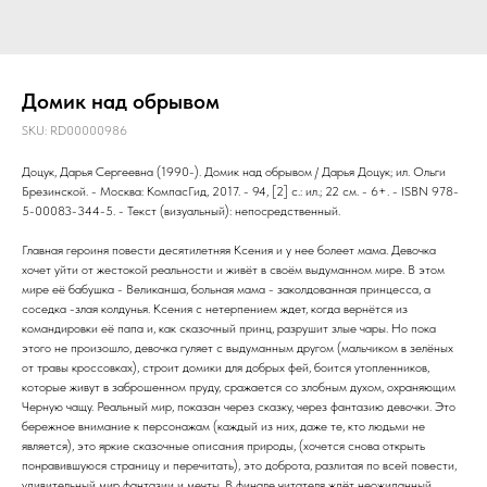
Домик над обрывом
SKU:
RD00000986
Доцук, Дарья Сергеевна (1990-). Домик над обрывом / Дарья Доцук; ил. Ольги
Брезинской. - Москва: КомпасГид, 2017. - 94, [2] с.: ил.; 22 см. - 6+. - ISBN 978-
5-00083-344-5. - Текст (визуальный): непосредственный.
Главная героиня повести десятилетняя Ксения и у нее болеет мама. Девочка
хочет уйти от жестокой реальности и живёт в своём выдуманном мире. В этом
мире её бабушка - Великанша, больная мама - заколдованная принцесса, а
соседка -злая колдунья. Ксения с нетерпением ждет, когда вернётся из
командировки её папа и, как сказочный принц, разрушит злые чары. Но пока
этого не произошло, девочка гуляет с выдуманным другом (мальчиком в зелёных
от травы кроссовках), строит домики для добрых фей, боится утопленников,
которые живут в заброшенном пруду, сражается со злобным духом, охраняющим
Черную чащу. Реальный мир, показан через сказку, через фантазию девочки. Это
бережное внимание к персонажам (каждый из них, даже те, кто людьми не
является), это яркие сказочные описания природы, (хочется снова открыть
понравившуюся страницу и перечитать), это доброта, разлитая по всей повести,
удивительный мир фантазии и мечты. В финале читателя ждёт неожиданный