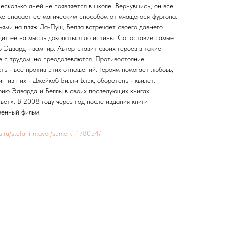
есколько дней не появляется в школе. Вернувшись, он все
же спасает ее магическим способом от мчащегося фургона.
ьями на пляж Ла-Пуш, Белла встречает своего давнего
дит ее на мысль докопаться до истины. Сопоставив самые
о Эдвард - вампир. Автор ставит своих героев в такие
е с трудом, но преодолеваются. Противостояние
сть - все против этих отношений. Героям помогает любовь,
н из них - Джейкоб Билли Блэк, оборотень - квилет.
ию Эдварда и Беллы в своих последующих книгах:
ет». В 2008 году через год после издания книги
менный фильм.
res.ru/stefani-mayer/sumerki-178054/