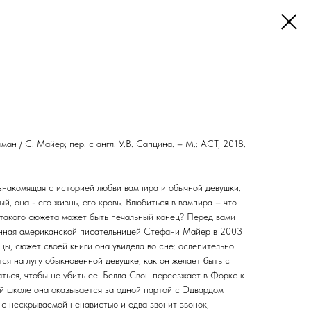
ан / С. Майер; пер. с англ. У.В. Сапцина. – М.: АСТ, 2018.
 знакомящая с историей любви вампира и обычной девушки.
й, она - его жизнь, его кровь. Влюбиться в вампира – что
 такого сюжета может быть печальный конец? Перед вами
анная американской писательницей Стефани Майер в 2003
цы, сюжет своей книги она увидела во сне: ослепительно
я на лугу обыкновенной девушке, как он желает быть с
аться, чтобы не убить ее. Белла Свон переезжает в Форкс к
ой школе она оказывается за одной партой с Эдвардом
 с нескрываемой ненавистью и едва звонит звонок,