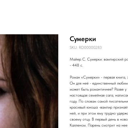
Сумерки
SKU:
RD00000283
Майер С. Сумерки: вампирский ром
- 448 с.
Роман «Сумерки» - первая книга,
Он для неё - единственный любимы
может быть романтичнее? Разве у
настоящая семейная сага, напис
году. По словам самой писательни
красивый юноша -вампир признаётс
ней, и при этом ему трудно удерж
своему отцу. В первый день в нов
Калленом. Парень смотрит на нее