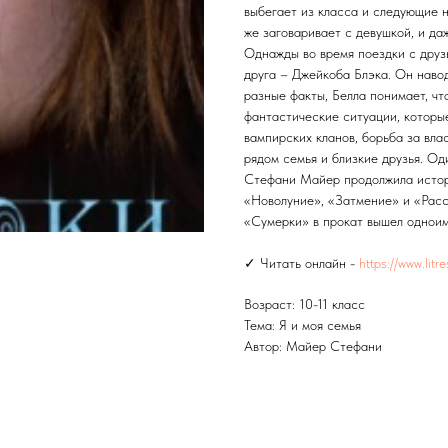
выбегает из класса и следующие н
же заговаривает с девушкой, и да
Однажды во время поездки с друз
друга – Джейкоба Блэка. Он наво
разные факты, Белла понимает, чт
фантастические ситуации, которы
вампирских кланов, борьба за вла
рядом семья и близкие друзья. Оди
Стефани Майер продолжила истор
«Новолуние», «Затмение» и «Рассв
«Сумерки» в прокат вышел однои
✓ Читать онлайн -
https://www.lit
Возраст: 10-11 класс
Тема: Я и моя семья
Автор: Майер Стефани