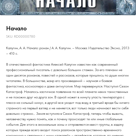
Начало
SKU:
RD00000780
Калугин, А. А. Начало: роман / А. А. Калугин. – Москва: Издательство Эксмо, 2013
– 410 с.
В отечественной фантастике Алексей Калугин известен как современный
профессиональный писатель с довольно большим стажем. За его плечами не
один десяток романов, повестей и рассказов, которые пришлись по душе многим
читателям. В большинстве, жанр его произведений – научная и боевая
фантастика, космоопера и даже антиутопия. Мир перевернулся. Наступил Сезон
Катастроф. Началось хаотичное появление по всей планете неких таинственных
и не похожих друг на друга зон. В одной может в минуту упасть температура с
плюса на сильный минус, в другой все уходит под воду, в третьей вроде бы ничего
странного на первый взгляд и не меняется, вот только люди начинают вести себя
довольно странно… Земля вступила в Сезон Катастроф, теперь чтобы выжить,
человечеству нужно понять, как и почему происходят те или иные глобальные
события. Для этого в аномальные зоны и отправляются квест-группы, в задачу
которых прежде всего входит поиск разломов пространственно-временного
континуума и связанных с ними «пакалей» – артефактов, которые, по мнению