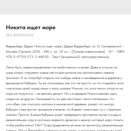
Никита ищет море
SKU:
RD00000416
Варденбург, Дарья. Никита ищет море / Дарья Варденбург; ил. О. Гонсеровской. -
Москва: Самокат, 2018. - 240 с.: ил.; 20 см. - (Лучшая новая книжка). - 0+. - ISBN
978-5-91759-573-3: 440.00. - Текст (визуальный): непосредственный.
Легко быть первооткрывателем на необитаемом острове. Даже в отпуске на
море можно открывать новые места для купания или протаптывать свежие
тропинки. А ты попробуй открыть что-нибудь новое и неизведанное в деревне у
двоюродной бабушки. Ты же понимаешь, как это не просто, но что поделать, если
«несколько дней назад мама и папа сказали Никите, что этим летом попасть на
море не получится – не хватает денег». Но и в деревне Никита делает одно
открытие за другим. Оказывается, он уже настолько самостоятельный, что
способен сам отыскать магазин в незнакомой деревне, узнает, что иногда
бабушки тоже просят прощения у внуков, что бывают мальчишки со с странным
именем Протон. А ваша бабушка умеет превращать противное мытье посуды в
увлекательную игру в охотника, водяного дракона и жемчуг, который надо отмыть,
чтобы разбогатеть? Нет? Тогда предложите ей вместе прочитать замечательную
повесть Дарьи Варденбург «Никита ищет море», и, возможно, однажды вы тоже