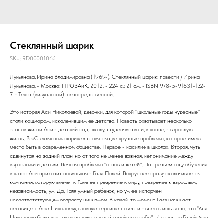
Стеклянный шарик
SKU:
RD00001065
Лукьянова, Ирина Владимировна (1969-). Стеклянный шарик: повести / Ирина
Лукьянова. - Москва: ПРОЗАиК, 2012. - 224 с.; 21 см. - ISBN 978-5-91631-132-
7. - Текст (визуальный): непосредственный.
Это история Аси Николаевой, девочки, для которой "школьные годы чудесные"
стали кошмаром, искалечившим ее детство. Повесть охватывает несколько
этапов жизни Аси - детский сад, школу, студенчество и, в конце, - взрослую
жизнь. В «Стеклянном шарике» ставятся две крупные проблемы, которые имеют
место быть в современном обществе. Первое - насилие в школах. Вторая, чуть
сдвинутая на задний план, но от того не менее важная, непонимание между
взрослыми и детьми. Вечная проблема "отцов и детей". На третьем году обучения
в класс Аси приходит новенькая - Галя Палей. Вокруг нее сразу сколачивается
компания, которую влечет к Гале ее презрение к миру, презрение к взрослым,
независимость, ум. Да, Галя умный ребенок, но ум ее испорчен
несоответствующим возрасту цинизмом. В какой-то момент Галя начинает
ненавидеть Асю Николаеву, главную героиню повести - всего лишь за то, что "Ася
Николаева была вся такая положительный герой не в себе". И вслед за Галей Асю