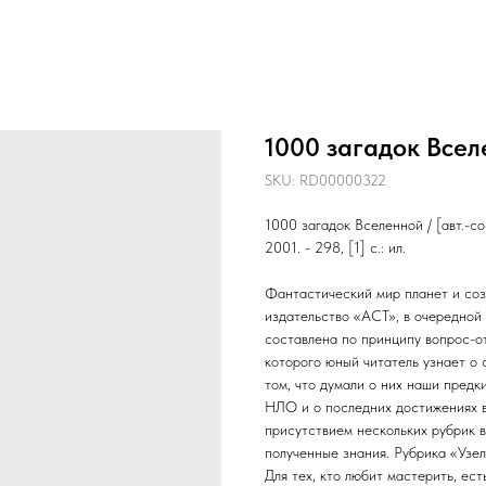
1000 загадок Всел
SKU:
RD00000322
1000 загадок Вселенной / [авт.-со
2001. - 298, [1] с.: ил.
Фантастический мир планет и соз
издательство «ACT», в очередной
составлена по принципу вопрос-от
которого юный читатель узнает о 
том, что думали о них наши предки
НЛО и о последних достижениях в
присутствием нескольких рубрик в
полученные знания. Рубрика «Узе
Для тех, кто любит мастерить, ес