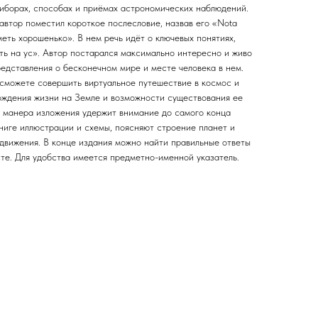
иборах, способах и приёмах астрономических наблюдений.
автор поместил короткое послесловие, назвав его «Nota
меть хорошенько». В нем речь идёт о ключевых понятиях,
ть на ус». Автор постарался максимально интересно и живо
едставления о бесконечном мире и месте человека в нем.
 сможете совершить виртуальное путешествие в космос и
ждения жизни на Земле и возможности существования ее
я манера изложения удержит внимание до самого конца
ниге иллюстрации и схемы, поясняют строение планет и
 движения. В конце издания можно найти правильные ответы
те. Для удобства имеется предметно-именной указатель.