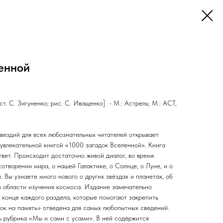
енной
ст. С. Зигуненко; рис. С. Иващенко]. - М.: Астрель; М.: АСТ,
вездий для всех любознательных читателей открывает
 увлекательной книгой «1000 загадок Вселенной». Книга
вет. Происходит достаточно живой диалог, во время
сотворении мира, о нашей Галактике, о Солнце, о Луне, и о
. Вы узнаете много нового о других звёздах и планетах, об
 области изучения космоса. Издание замечательно
 конце каждого раздела, которые помогают закрепить
лок на память» отведена для самых любопытных сведений.
ть рубрика «Мы и сами с усами». В ней содержится