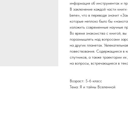
информация об инструментах и пр
В заключение каждой части книги 
bene», что в переводе значит «За
которые неплохо было бы «намота
изложить современные научные пр
Во время знакомства с книгой, вы
поразмышлять над вопросами заро
на других планетах. Увлекательна
повествования. Содержащиеся в к
спутников, а также траектории их
на вопросы, встречающиеся в текс
Возраст: 5-6 класс
Тема: Я и тайны Вселенной