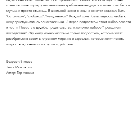
отвечать только правду, или выполнять требования ведущего, а может оно быть и
глупым, и просто стыдным. В школьной жизни очень не хочется каждому быть
"ботаником", "слабаком", "неудачником". Каждый хочет быть лидером, чтобы к
нему прислушивались одноклассники. И перед подростком стоит выбор совести
и чести. Повесть о дружбе, предательстве, и, конечно, выборе "правда или
последствия". Эту книгу можно читать не только подросткам, которые хотят
разобраться в своем внутреннем мире, но и взрослым, которые хотят понять
подростков, понять их поступки и действия.
Возраст: 9 класс
Тема: Моя школа
Автор: Тор Анника