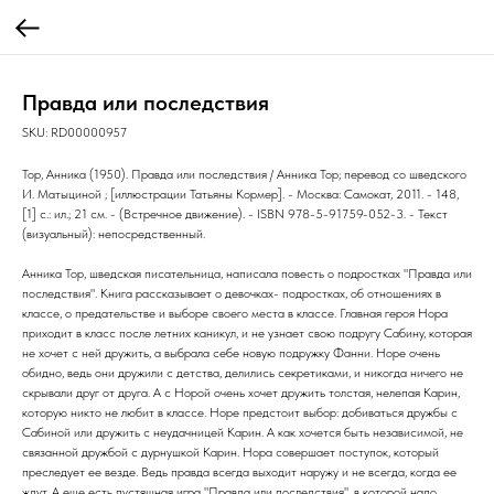
Правда или последствия
SKU:
RD00000957
Тор, Анника (1950). Правда или последствия / Анника Тор; перевод со шведского
И. Матыциной ; [иллюстрации Татьяны Кормер]. - Москва: Самокат, 2011. - 148,
[1] с.: ил.; 21 см. - (Встречное движение). - ISBN 978-5-91759-052-3. - Текст
(визуальный): непосредственный.
Анника Тор, шведская писательница, написала повесть о подростках "Правда или
последствия". Книга рассказывает о девочках- подростках, об отношениях в
классе, о предательстве и выборе своего места в классе. Главная героя Нора
приходит в класс после летних каникул, и не узнает свою подругу Сабину, которая
не хочет с ней дружить, а выбрала себе новую подружку Фанни. Норе очень
обидно, ведь они дружили с детства, делились секретиками, и никогда ничего не
скрывали друг от друга. А с Норой очень хочет дружить толстая, нелепая Карин,
которую никто не любит в классе. Норе предстоит выбор: добиваться дружбы с
Сабиной или дружить с неудачницей Карин. А как хочется быть независимой, не
связанной дружбой с дурнушкой Карин. Нора совершает поступок, который
преследует ее везде. Ведь правда всегда выходит наружу и не всегда, когда ее
ждут. А еще есть пустяшная игра "Правда или последствия", в которой надо