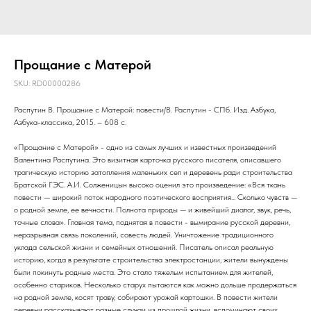
Прощание с Матерой
SKU:
RD00000286
Распутин В. Прощание с Матерой: повести/В. Распутин - СПб. Изд. Азбука,
Азбука-классика, 2015. – 608 с.
«Прощание с Матерой» - одно из самых лучших и известных произведений
Валентина Распутина. Это визитная карточка русского писателя, описавшего
трагическую историю затопления маленьких сел и деревень ради строительства
Братской ГЭС. А.И. Солженицын высоко оценил это произведение: «Вся ткань
повести — широкий поток народного поэтического восприятия... Сколько чувств —
о родной земле, ее вечности. Полнота природы — и живейший диалог, звук, речь,
точные слова». Главная тема, поднятая в повести - вымирание русской деревни,
неразрывная связь поколений, совесть людей. Уничтожение традиционного
уклада сельской жизни и семейных отношений. Писатель описал реальную
историю, когда в результате строительства электростанции, жители вынуждены
были покинуть родные места. Это стало тяжелым испытанием для жителей,
особенно стариков. Несколько старух пытаются как можно дольше продержаться
на родной земле, косят траву, собирают урожай картошки. В повести жители
деревни рассказывают разные случаи из прошлой жизни, вспоминают своих