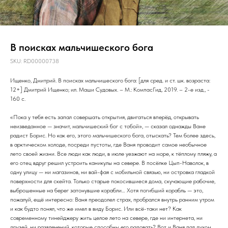
В поисках мальчишеского бога
SKU:
RD00000738
Ищенко, Дмитрий. В поисках мальчишеского бога: [для сред. и ст. шк. возраста:
12+] Дмитрий Ищенко; ил. Маши Судовых. – М.: КомпасГид, 2019. – 2-е изд., -
160 с.
«Пока у тебя есть запал совершать открытия, двигаться вперёд, открывать
неизведанное — значит, мальчишеский бог с тобой», — сказал однажды Ване
радист Борис. Но как его, этого мальчишеского бога, отыскать? Тем более здесь,
в арктическом холоде, посреди пустоты, где Ваня проводит самое необычное
лето своей жизни. Все люди как люди, в июле уезжают на море, к тёплому пляжу, а
его отец вдруг решил устроить каникулы на севере. В посёлке Цып-Наволок, в
одну улицу — ни магазинов, ни вай-фая с мобильной связью, ни островка гладкой
поверхности для скейта. Только старые покосившиеся дома, скучающие рабочие,
выброшенные на берег затонувшие корабли… Хотя погибший корабль — это,
пожалуй, ещё интересно: Ваня преодолел страх, пробрался внутрь ранним утром
и как будто понял, что же имел в виду Борис. Или всё-таки нет? Как
современному тинейджеру жить целое лето на севере, где ни интернета, ни
друзей, ни развлечений, которые способны его радовать? Вот и Ваня пал духом,