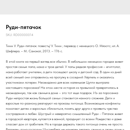
Руди-пятачок
SKU:
RD00000014
Тимм У. Руди-пятачок: повесть/ У. Тимм ; перевод с немецкого О. Мяэотс; ил. А.
Шефлера. – М.: Самокат, 2013. – 176 с.
В этой книге на первый взгляд все обычно. В небольшом немецком городке живет
простая семья: папа, мама и трое детей. У папы редкая профессия – египтолог,
мама работает учителем, а дети посещают школу и детский сад. В один из дней
всей семьей они отправились на прогулку в соседний Хёрпель и оказались
участниками лотереи. Неожиданно для всех маленькая Цуппи выиграла
настоящего поросенка! На этом месте история из привычной превратилась в
неожиданную, так как свинья в доме – это тот еще подарок. Из-за поросенка
Руди непростая жизнь большой семьи становится намного сложнее. Дети и
взрослые по-разному реагируют на проказы питомца. Возникающие конфликты
помогают детям и взрослым сблизиться, понять друг друга и проявить чувства
сострадания и любви. Шустрый и невероятно смышленный Руди - Пятачок живет
в городской квартире, купается в ванной, празднует со всеми Рождество и даже
спасает дом от грабителя. Но в городе держать такого питомца очень не просто.
Владелец дома господин Шустерберг не намерен терпеть свинью в своем доме и