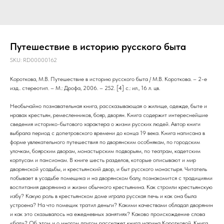
Путешествие в историю русского быта
SKU:
RD00000162
Короткова, М.В. Путешествие в историю русского быта / М.В. Короткова. – 2-е
изд.. стереотип. – М.: Дрофа, 2006. – 252. [4] с.: ил., 16 л. цв.
Необычайно познавательная книга, рассказывающая о жилище, одежде, быте и
нравах крестьян, ремесленников, бояр, дворян. Книга содержит интереснейшие
сведения историко-бытового характера о жизни русских людей. Автор книги
выбрала период с допетровского времени до конца 19 века. Книга написана в
форме увлекательного путешествия по дворянским особнякам, по городским
улочкам, боярским дворам, монастырским подворьям, по театрам, кадетским
корпусам и пансионам. В книге шесть разделов, которые описывают и мир
дворянской усадьбы, и крестьянский двор, и быт русского монастыря. Читатель
побывает в усадьбе помещика и на дворянском балу, познакомится с традициями
воспитания дворянина и жизни обычного крестьянина. Как строили крестьянскую
избу? Какую роль в крестьянском доме играла русская печь и как она была
устроена? На что помещик тратил деньги? Какими качествами обладал дворянин
и как это сказывалось на ежедневных занятиях? Каково происхождение слова
«бал»? Об этом и о многом другом расскажет книга марина Коротковой. Книга