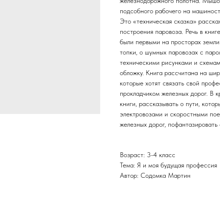
железнодорожного полотна. Мышо
подсобного рабочего на машиност
Это «техническая сказка» расскаж
построения паровоза. Речь в книг
были первыми на просторах земли
топки, о шумных паровозах с пар
техническими рисунками и схемами
обложку. Книга рассчитана на шир
которые хотят связать свой проф
прокладчиком железных дорог. В 
книги, рассказывать о пути, кот
электровозами и скоростными пое
железных дорог, пофантазировать 
Возраст: 3-4 класс
Тема: Я и моя будущая профессия
Автор: Содомка Мартин