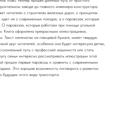
нок Макс Резнер прошел длинный путь от простого
роительном заводе до главного инженера-конструктора.
ет читателю о строителях железных дорог, о принципах
е идет не о современных поездах, а о паровозах, которые
. О паровозах, которые работали при помощи угольной
ом. Книга оформлена прекрасными иллюстрациями,
. Текст напечатан на глянцевой бумаге, имеет твердую
окий круг читателей, особенна она будет интересуна детям,
ессиональный путь с профессией машиниста или стать
кругу семьи интересно рассматривать иллюстрации этой
орый прошли первые паровозы и сравнить с современными
здами. Это хорошая возможность поговорить о развитии
о будущем этого вида транспорта.