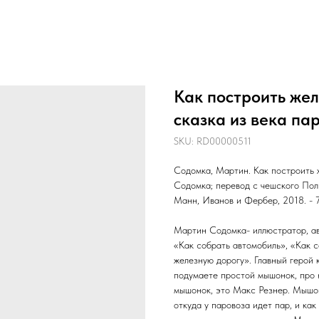
Как построить жел
сказка из века па
SKU:
RD00000511
Содомка, Мартин. Как построить ж
Содомка; перевод с чешского Пол
Манн, Иванов и Фербер, 2018. - 72 
Мартин Содомка- иллюстратор, авт
«Как собрать автомобиль», «Как с
железную дорогу». Главный герой
подумаете простой мышонок, про 
мышонок, это Макс Резнер. Мышон
откуда у паровоза идет пар, и как