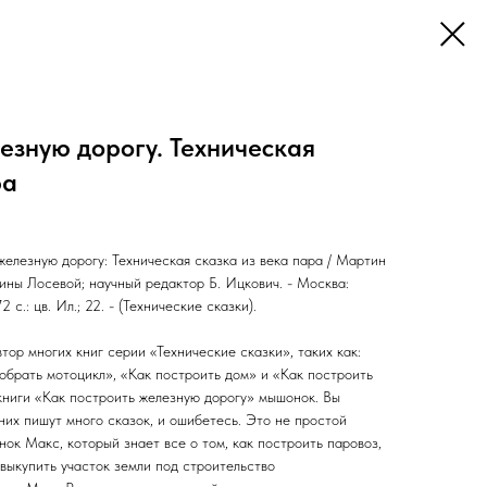
езную дорогу. Техническая
ра
елезную дорогу: Техническая сказка из века пара / Мартин
ины Лосевой; научный редактор Б. Ицкович. - Москва:
с.: цв. Ил.; 22. - (Технические сказки).
ор многих книг серии «Технические сказки», таких как:
обрать мотоцикл», «Как построить дом» и «Как построить
 книги «Как построить железную дорогу» мышонок. Вы
них пишут много сказок, и ошибетесь. Это не простой
ок Макс, который знает все о том, как построить паровоз,
 выкупить участок земли под строительство