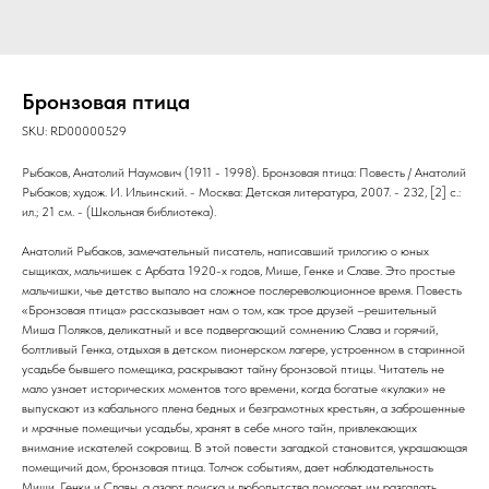
Бронзовая птица
SKU:
RD00000529
Рыбаков, Анатолий Наумович (1911 - 1998). Бронзовая птица: Повесть / Анатолий
Рыбаков; худож. И. Ильинский. - Москва: Детская литература, 2007. - 232, [2] с.:
ил.; 21 см. - (Школьная библиотека).
Анатолий Рыбаков, замечательный писатель, написавший трилогию о юных
сыщиках, мальчишек с Арбата 1920-х годов, Мише, Генке и Славе. Это простые
мальчишки, чье детство выпало на сложное послереволюционное время. Повесть
«Бронзовая птица» рассказывает нам о том, как трое друзей –решительный
Миша Поляков, деликатный и все подвергающий сомнению Слава и горячий,
болтливый Генка, отдыхая в детском пионерском лагере, устроенном в старинной
усадьбе бывшего помещика, раскрывают тайну бронзовой птицы. Читатель не
мало узнает исторических моментов того времени, когда богатые «кулаки» не
выпускают из кабального плена бедных и безграмотных крестьян, а заброшенные
и мрачные помещичьи усадьбы, хранят в себе много тайн, привлекающих
внимание искателей сокровищ. В этой повести загадкой становится, украшающая
помещичий дом, бронзовая птица. Толчок событиям, дает наблюдательность
Миши, Генки и Славы, а азарт поиска и любопытства помогает им разгадать