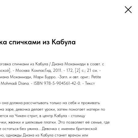
ка спичками из Кабула
говка спичками из Кабула / Диана Мохаммади в соавт. с
кой]. - Москва: КомпасГид, 2011. - 172, [2] c.; 21 см. -
Диана Мохаммади, Мари Бурро. -Загл. и авт. ориг.: Petite
/ Mohmadi Diana. - ISBN 978-5-904561-42-0. - Текст
 она должна рассчитывать только на себя и проживать
на заре, девочка делает уроки, затем помогает матери по
ется на Чикен-стрит, в центр Кабула - столицу
чки, жвачки и шелковые платки. Это позволяет её семье, где
е остаться без ужина... Девочка с именем британской
но, однажды Диана из Кабула станет врачом или