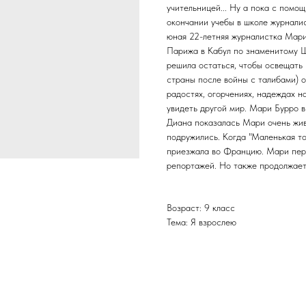
учительницей... Ну а пока с пом
окончании учебы в школе журнали
юная 22-летняя журналистка Мари
Парижа в Кабул по знаменитому Ш
решила остаться, чтобы освещать
страны после войны с талибами) о
радостях, огорчениях, надеждах н
увидеть другой мир. Мари Бурро в
Диана показалась Мари очень живо
подружились. Когда "Маленькая то
приезжала во Францию. Мари пери
репортажей. Но также продолжает
Возраст: 9 класс
Тема: Я взрослею