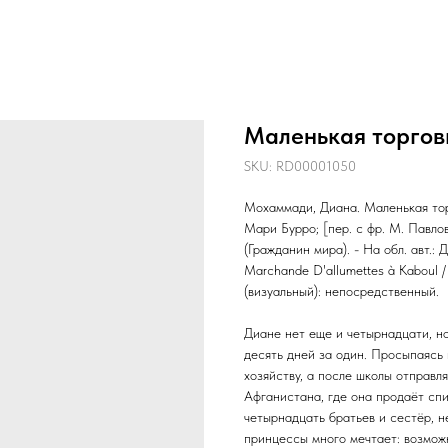
Маленькая торгов
SKU:
RD00001050
Мохаммади, Диана. Маленькая тор
Мари Бурро; [пер. с фр. М. Павловс
(Гражданин мира). - На обл. авт.: 
Marchande D'allumettes à Kaboul 
(визуальный): непосредственный.
Диане нет еще и четырнадцати, но
десять дней за один. Просыпаясь 
хозяйству, а после школы отправля
Афганистана, где она продаёт спи
четырнадцать братьев и сестёр, н
принцессы много мечтает: возмож