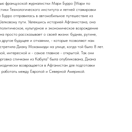
ощью французской журналистки Мари Бурро (Мари по
стики Технологического института и летней стажировки
 Бурро отправилась в автомобильное путешествие из
елковому пути. Увлекшись историей Афганистана, она
 политическое, культурное и экономическое возрождение
на просто рассказывает о своей жизни: буднях, рутине,
а другое будущее и отчаянии, - которые позволяют нам
стретила Диану Мохаммади на улице, когда той было 8 лет.
й, интересной и - самое главное - открытой. Так они
рговка спичками из Кабула" была опубликована, Диана
одически возвращается в Афганистан для подготовки
 работать между Европой и Северной Америкой.