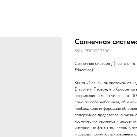
Солнечная систем
SKU:
RD00000306
Солнечная система / [пер. с англ. 
Education).
Книга «Солнечная система» от из
Discovery. Первое, что бросается в
оформление и многочисленные 3D 
сама по себе небольшая, объёмом 
необходимая информация об объе
содержимое представлено очень ё
космических терминов и алфавитн
интересные факты, вынесены в отд
и хорошо проиллюстрированные сх