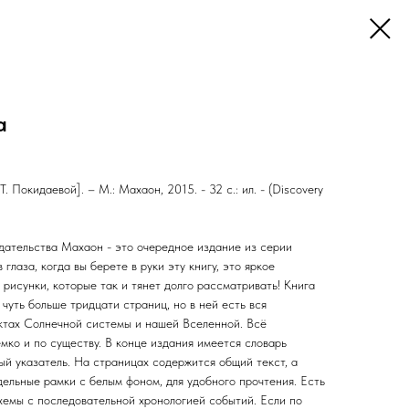
а
Т. Покидаевой]. – М.: Махаон, 2015. - 32 с.: ил. - (Discovery
дательства Махаон - это очередное издание из серии
 глаза, когда вы берете в руки эту книгу, это яркое
рисунки, которые так и тянет долго рассматривать! Книга
чуть больше тридцати страниц, но в ней есть вся
ктах Солнечной системы и нашей Вселенной. Всё
мко и по существу. В конце издания имеется словарь
ый указатель. На страницах содержится общий текст, а
ельные рамки с белым фоном, для удобного прочтения. Есть
емы с последовательной хронологией событий. Если по