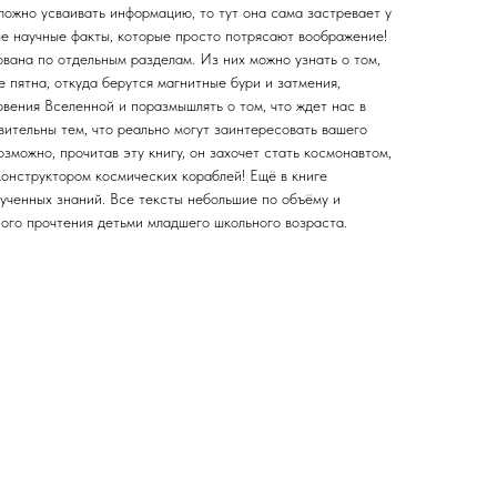
ложно усваивать информацию, то тут она сама застревает у
ые научные факты, которые просто потрясают воображение!
вана по отдельным разделам. Из них можно узнать о том,
 пятна, откуда берутся магнитные бури и затмения,
вения Вселенной и поразмышлять о том, что ждет нас в
вительны тем, что реально могут заинтересовать вашего
зможно, прочитав эту книгу, он захочет стать космонавтом,
онструктором космических кораблей! Ещё в книге
лученных знаний. Все тексты небольшие по объёму и
ого прочтения детьми младшего школьного возраста.