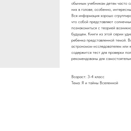
обычным учебникам детям часто с
них в голове, особенно, интересн
Вся информация хорошо сгруппиро
что собой представляют солнечные
познакомиться с теорией возникно
будущем. Книги из этой серии уди
ребенка представленной темой. Во
астрономом-исследователем или к
содержится тест для проверки по
рекомендованы для самостоятельн
Возраст: 3-4 класс
Тема: Я и тайны Вселенной