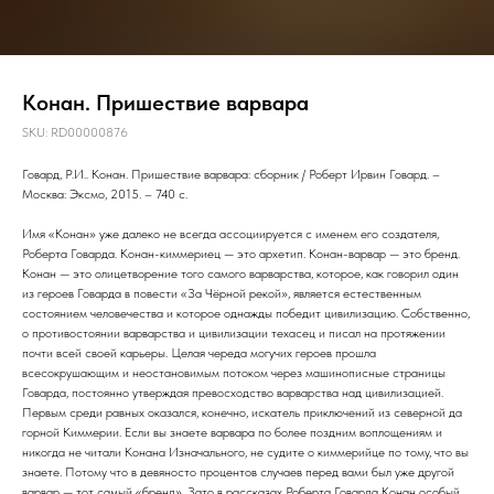
Конан. Пришествие варвара
SKU:
RD00000876
Говард, Р.И.. Конан. Пришествие варвара: сборник / Роберт Ирвин Говард. –
Москва: Эксмо, 2015. – 740 с.
Имя «Конан» уже далеко не всегда ассоциируется с именем его создателя,
Роберта Говарда. Конан-киммериец — это архетип. Конан-варвар — это бренд.
Конан — это олицетворение того самого варварства, которое, как говорил один
из героев Говарда в повести «За Чёрной рекой», является естественным
состоянием человечества и которое однажды победит цивилизацию. Собственно,
о противостоянии варварства и цивилизации техасец и писал на протяжении
почти всей своей карьеры. Целая череда могучих героев прошла
всесокрушающим и неостановимым потоком через машинописные страницы
Говарда, постоянно утверждая превосходство варварства над цивилизацией.
Первым среди равных оказался, конечно, искатель приключений из северной да
горной Киммерии. Если вы знаете варвара по более поздним воплощениям и
никогда не читали Конана Изначального, не судите о киммерийце по тому, что вы
знаете. Потому что в девяносто процентов случаев перед вами был уже другой
варвар — тот самый «бренд». Зато в рассказах Роберта Говарда Конан особый,