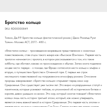
Братство кольца
SKU:
RD00000849
Толкин, Дж.Р.Р. Братство кольца: фантастический роман / Джон Рональд Руэл
Толкин.-Москва: АСТ, 2017.- 480 с.
«Властелин колец» - произведение взорвавшие представление о сказочных
повествованиях, став отцом такого жанра как «Высокое Фэнтези». Первая часть
трилогии начинается с пролога, в котором рассказывается о том, кто такие
хоббиты, где обитают, каково их происхождение и обычаи. Затем книга поделена
на две части: первую - о походе, где Фродо согласился нести кольцо к эльфам и
вторую, о путешествии Братства к Огненной горе. С первых же строк
неспешного повествований мы погружаемся в атмосферу романа. Описание
природы завораживает. «Братство кольца» открывает перед нами мир
Средиземья. Оно существует уже тысячи лет. Это видно из разрушенных статуй и
памятников, которые усеивают пейзаж, из упоминаний об исторических битвах и
королях, давно ушедших из жизни. Это мир, который многое повидал! «Властелин
колец» лишь часть истории третьей эпохи, который, как можно утверждать,
является очень важной вехой в истории Средиземья. Это первая часть эпопеи и
первая часть на пути к сокрушению Сил Тьмы. Саурон тысячи лет назад создал