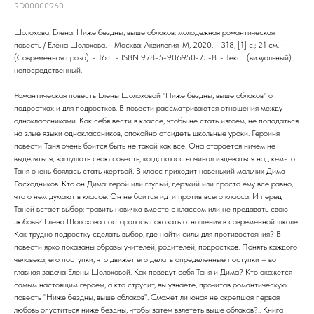
RD00000960
Шолохова, Елена. Ниже бездны, выше облаков: молодежная романтическая
повесть / Елена Шолохова. - Москва: Аквилегия-М, 2020. - 318, [1] с.; 21 см. -
(Современная проза). - 16+. - ISBN 978-5-906950-75-8. - Текст (визуальный):
непосредственный.
Романтическая повесть Елены Шолоховой "Ниже бездны, выше облаков" о
подростках и для подростков. В повести рассматриваются отношения между
одноклассниками. Как себя вести в классе, чтобы не стать изгоем, не попадаться
на злые языки одноклассников, спокойно отсидеть школьные уроки. Героиня
повести Таня очень боится быть не такой как все. Она старается ничем не
выделяться, заглушать свою совесть, когда класс начинал издеваться над кем-то.
Таня очень боялась стать жертвой. В класс приходит новенький мальчик Дима
Расходников. Кто он Дима: герой или глупый, дерзкий или просто ему все равно,
что о нем думают в классе. Он не боится идти против всего класса. И перед
Таней встает выбор: травить новичка вместе с классом или не предавать свою
любовь? Елена Шолохова постаралась показать отношения в современной школе.
Как трудно подростку сделать выбор, где найти силы для противостояния? В
повести ярко показаны образы учителей, родителей, подростков. Понять каждого
человека, его поступки, что движет его делать определенные поступки – вот
главная задача Елены Шолоховой. Как поведут себя Таня и Дима? Кто окажется
самым настоящим героем, а кто струсит, вы узнаете, прочитав романтическую
повесть "Ниже бездны, выше облаков". Сможет ли юная не окрепшая первая
любовь опуститься ниже бездны, чтобы затем взлететь выше облаков?.. Книга