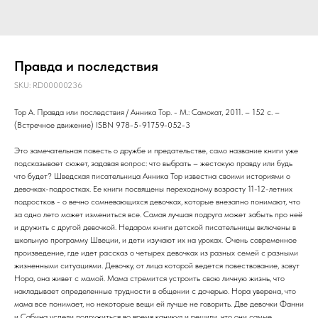
Правда и последствия
SKU:
RD00000236
Тор А. Правда или последствия / Анника Тор. - М.: Самокат, 2011. – 152 с. –
(Встречное движение) ISBN 978-5-91759-052-3
Это замечательная повесть о дружбе и предательстве, само название книги уже
подсказывает сюжет, задавая вопрос: что выбрать – жестокую правду или будь
что будет? Шведская писательница Анника Тор известна своими историями о
девочках-подростках. Ее книги посвящены переходному возрасту 11-12-летних
подростков - о вечно сомневающихся девочках, которые внезапно понимают, что
за одно лето может измениться все. Самая лучшая подруга может забыть про неё
и дружить с другой девочкой. Недаром книги детской писательницы включены в
школьную программу Швеции, и дети изучают их на уроках. Очень современное
произведение, где идет рассказ о четырех девочках из разных семей с разными
жизненными ситуациями. Девочку, от лица которой ведется повествование, зовут
Нора, она живет с мамой. Мама стремится устроить свою личную жизнь, что
накладывает определенные трудности в общении с дочерью. Нора уверена, что
мама все понимает, но некоторые вещи ей лучше не говорить. Две девочки Фанни
и Сабина успели подружиться во время каникул и решили, что они самые