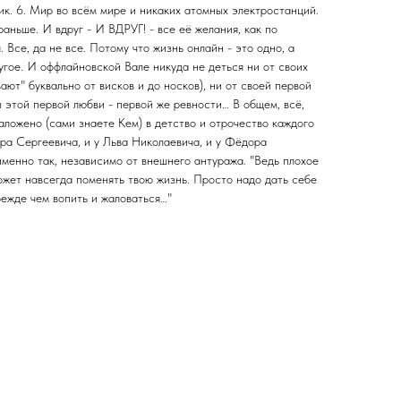
чик. 6. Мир во всём мире и никаких атомных электростанций.
раньше. И вдруг - И ВДРУГ! - все её желания, как по
 Все, да не все. Потому что жизнь онлайн - это одно, а
угое. И оффлайновской Вале никуда не деться ни от своих
ают" буквально от висков и до носков), ни от своей первой
 этой первой любви - первой же ревности… В общем, всё,
заложено (сами знаете Кем) в детство и отрочество каждого
дра Сергеевича, и у Льва Николаевича, и у Фёдора
менно так, независимо от внешнего антуража. "Ведь плохое
может навсегда поменять твою жизнь. Просто надо дать себе
режде чем вопить и жаловаться…"