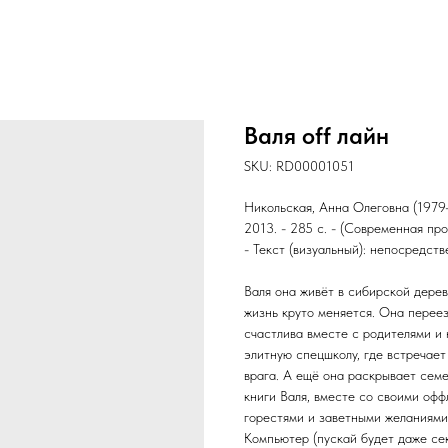
Валя off лайн
SKU:
RD00001051
Никольская, Анна Олеговна (1979-)
2013. - 285 с. - (Современная про
- Текст (визуальный): непосредств
Валя она живёт в сибирской дере
жизнь круто меняется. Она переез
счастлива вместе с родителями и
элитную спецшколу, где встречает
врага. А ещё она раскрывает семе
книги Валя, вместе со своими офф
горестями и заветными желаниями 
Компьютер (пускай будет даже сек