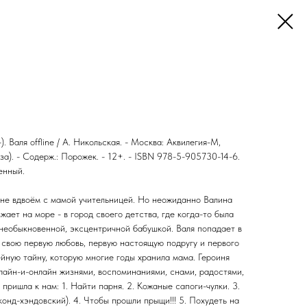
. Валя offline / А. Никольская. - Москва: Аквилегия-М,
за). - Содерж.: Порожек. - 12+. - ISBN 978-5-905730-14-6.
енный.
вне вдвоём с мамой учительницей. Но неожиданно Валина
жает на море - в город своего детства, где когда-то была
 необыкновенной, эксцентричной бабушкой. Валя попадает в
 свою первую любовь, первую настоящую подругу и первого
йную тайну, которую многие годы хранила мама. Героиня
лайн-и-онлайн жизнями, воспоминаниями, снами, радостями,
пришла к нам: 1. Найти парня. 2. Кожаные сапоги-чулки. 3.
онд-хэндовский). 4. Чтобы прошли прыщи!!! 5. Похудеть на