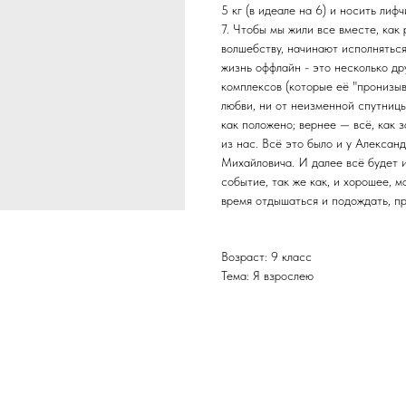
5 кг (в идеале на 6) и носить лиф
7. Чтобы мы жили все вместе, как 
волшебству, начинают исполняться.
жизнь оффлайн - это несколько др
комплексов (которые её "пронизыв
любви, ни от неизменной спутницы
как положено; вернее — всё, как 
из нас. Всё это было и у Алексан
Михайловича. И далее всё будет и
событие, так же как, и хорошее, 
время отдышаться и подождать, п
Возраст: 9 класс
Тема: Я взрослею