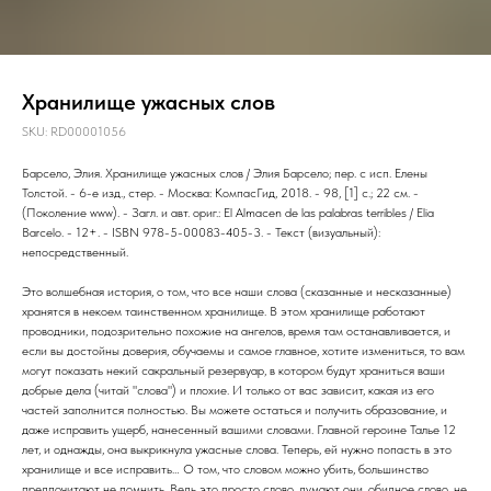
Хранилище ужасных слов
SKU:
RD00001056
Барсело, Элия. Хранилище ужасных слов / Элия Барсело; пер. с исп. Елены
Толстой. - 6-е изд., стер. - Москва: КомпасГид, 2018. - 98, [1] с.; 22 см. -
(Поколение www). - Загл. и авт. ориг.: El Almacen de las palabras terribles / Elia
Barcelo. - 12+. - ISBN 978-5-00083-405-3. - Текст (визуальный):
непосредственный.
Это волшебная история, о том, что все наши слова (сказанные и несказанные)
хранятся в некоем таинственном хранилище. В этом хранилище работают
проводники, подозрительно похожие на ангелов, время там останавливается, и
если вы достойны доверия, обучаемы и самое главное, хотите измениться, то вам
могут показать некий сакральный резервуар, в котором будут храниться ваши
добрые дела (читай "слова") и плохие. И только от вас зависит, какая из его
частей заполнится полностью. Вы можете остаться и получить образование, и
даже исправить ущерб, нанесенный вашими словами. Главной героине Талье 12
лет, и однажды, она выкрикнула ужасные слова. Теперь, ей нужно попасть в это
хранилище и все исправить… О том, что словом можно убить, большинство
предпочитают не помнить. Ведь это просто слово, думают они, обидное слово, не